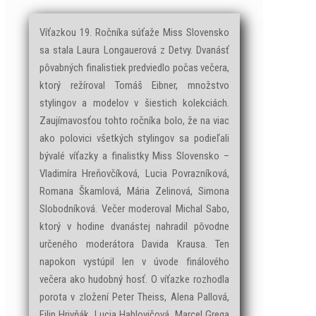
Víťazkou 19. Ročníka súťaže Miss Slovensko
sa stala Laura Longauerová z Detvy. Dvanásť
pôvabných finalistiek predviedlo počas večera,
ktorý režíroval Tomáš Eibner, množstvo
stylingov a modelov v šiestich kolekciách.
Zaujímavosťou tohto ročníka bolo, že na viac
ako polovici všetkých stylingov sa podieľali
bývalé víťazky a finalistky Miss Slovensko –
Vladimíra Hreňovčíková, Lucia Povrazníková,
Romana Škamlová, Mária Zelinová, Simona
Slobodníková. Večer moderoval Michal Sabo,
ktorý v hodine dvanástej nahradil pôvodne
určeného moderátora Davida Krausa. Ten
napokon vystúpil len v úvode finálového
večera ako hudobný hosť. O víťazke rozhodla
porota v zložení Peter Theiss, Alena Pallová,
Filip Hrivňák, Lucia Hablovičová, Marcel Grega