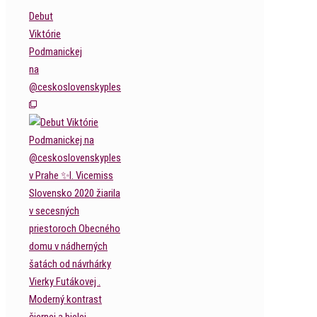
Debut
Viktórie
Podmanickej
na
@ceskoslovenskyples