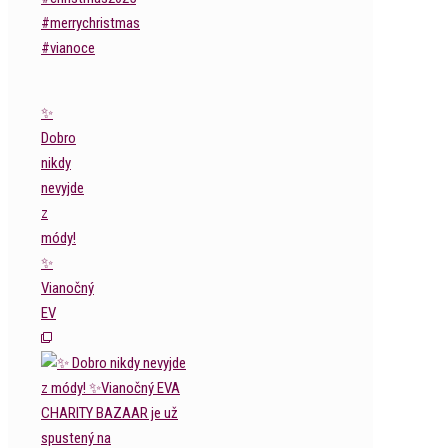
✨
Dobro
nikdy
nevyjde
z
módy!
✨
Vianočný
EV