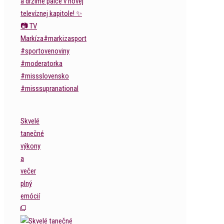
Skvelé
tanečné
výkony
a
večer
plný
emócií