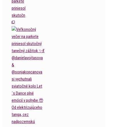
parkete
priniesol
skutočn