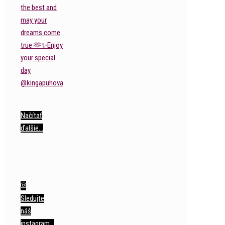
Načítať
ďalšie…
Sledujte
náš
instagram…