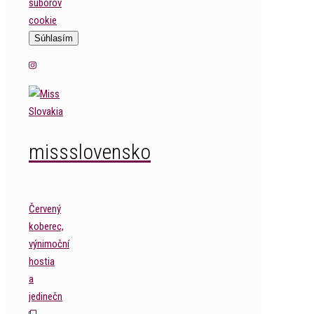
súborov
cookie
Súhlasím
missslovensko
Červený
koberec,
výnimoční
hostia
a
jedinečn