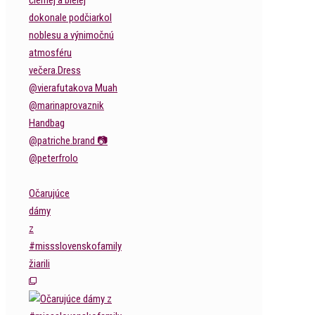
Očarujúce
dámy
z
#missslovenskofamily
žiarili