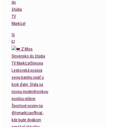
do
štúdia
TV
Markíza!
Si