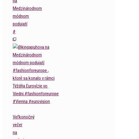
na
Medzinárodnom
módnom
podujatí
#
Veľkonočný
večer
na