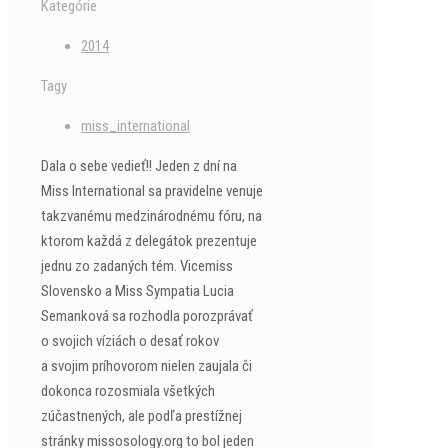
Kategórie
2014
Tagy
miss_international
Dala o sebe vedieť!! Jeden z dní na
Miss International sa pravidelne venuje
takzvanému medzinárodnému fóru, na
ktorom každá z delegátok prezentuje
jednu zo zadaných tém. Vicemiss
Slovensko a Miss Sympatia Lucia
Semanková sa rozhodla porozprávať
o svojich víziách o desať rokov
a svojim príhovorom nielen zaujala či
dokonca rozosmiala všetkých
zúčastnených, ale podľa prestížnej
stránky missosology.org to bol jeden