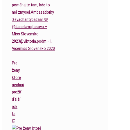
Pre
ženy,
ktoré
nechcú
prežiť
ďalší
rok
ta