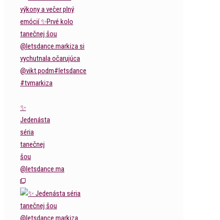
✨
Jedenásta
séria
tanečnej
šou
@letsdance.ma