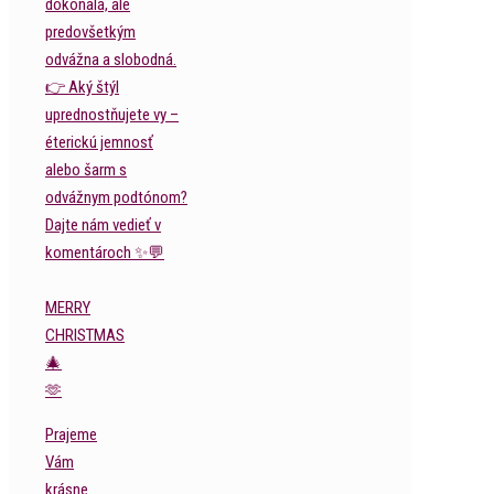
MERRY
CHRISTMAS
🎄
🫶
Prajeme
Vám
krásne