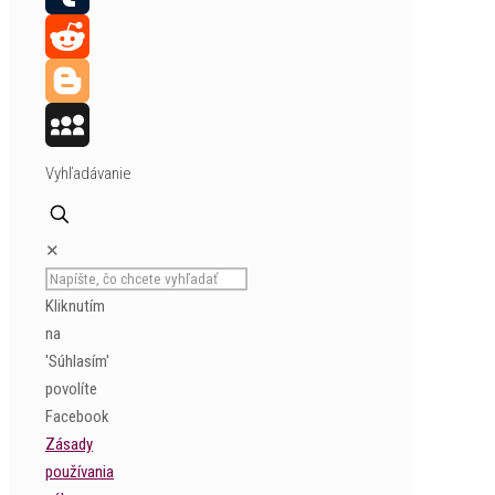
Tumblr
Reddit
Blogger
MySpace
Vyhľadávanie
✕
Kliknutím
na
'Súhlasím'
povolíte
Facebook
Zásady
používania