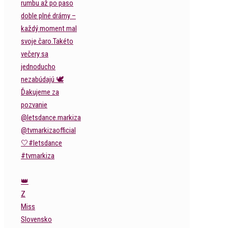
👑
Z
Miss
Slovensko