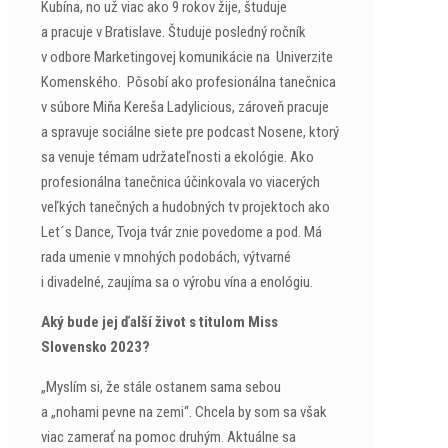
Kubína, no už viac ako 9 rokov žije, študuje
a pracuje v Bratislave. Študuje posledný ročník
v odbore Marketingovej komunikácie na Univerzite
Komenského. Pôsobí ako profesionálna tanečnica
v súbore Miňa Kereša Ladylicious, zároveň pracuje
a spravuje sociálne siete pre podcast Nosene, ktorý
sa venuje témam udržateľnosti a ekológie. Ako
profesionálna tanečnica účinkovala vo viacerých
veľkých tanečných a hudobných tv projektoch ako
Let´s Dance, Tvoja tvár znie povedome a pod. Má
rada umenie v mnohých podobách, výtvarné
i divadelné, zaujíma sa o výrobu vína a enológiu.
Aký bude jej ďalší život s titulom Miss
Slovensko 2023?
„Myslím si, že stále ostanem sama sebou
a „nohami pevne na zemi“. Chcela by som sa však
viac zamerať na pomoc druhým. Aktuálne sa