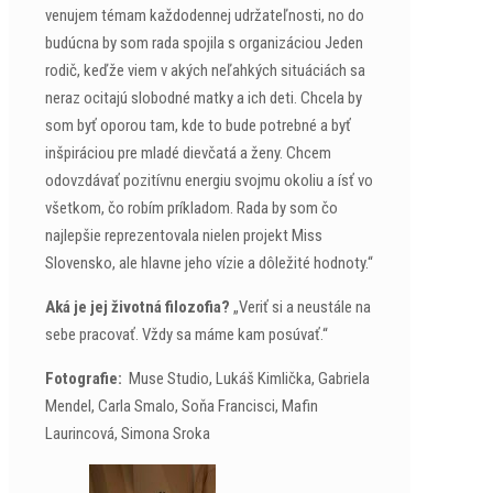
venujem témam každodennej udržateľnosti, no do
budúcna by som rada spojila s organizáciou Jeden
rodič, keďže viem v akých neľahkých situáciách sa
neraz ocitajú slobodné matky a ich deti. Chcela by
som byť oporou tam, kde to bude potrebné a byť
inšpiráciou pre mladé dievčatá a ženy. Chcem
odovzdávať pozitívnu energiu svojmu okoliu a ísť vo
všetkom, čo robím príkladom. Rada by som čo
najlepšie reprezentovala nielen projekt Miss
Slovensko, ale hlavne jeho vízie a dôležité hodnoty.“
Aká je jej životná filozofia?
„Veriť si a neustále na
sebe pracovať. Vždy sa máme kam posúvať.“
Fotografie:
Muse Studio, Lukáš Kimlička, Gabriela
Mendel, Carla Smalo, Soňa Francisci, Mafin
Laurincová, Simona Sroka