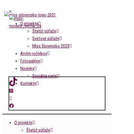
✕
O projekte
Štatút súťaže
Svetové súťaže
Miss Slovensko 2023
Archív ročníkov
Fotogalérie
Novinky
Sociálne siete
Kontakty
O projekte
Štatút súťaže