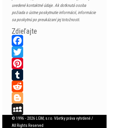
uvedené kontaktné údaje. Ak dotknutá osoba
požiada o ústne poskytnutie informácií, informácie
sa poskytnú po preukázaní jej totožnosti.
Zdieľajte
Facebook
Twitter
Pinterest
Tumblr
Reddit
Blogger
© 1996 - 2026 LGM, s.r.o. Všetky práva vyhrdené /
MySpace
All Rights Reserved