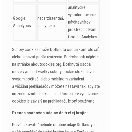
analitycké
vyhodnocovanie
Google
neperzistentná,
návštevníkov
Ananlytics
analytická
prostredníctvom
Google Analytics
Súbory cookies môže Dotknutá osoba kontrolovať
alebo zmazať podľa uváženia. Podrobnosti nájdete
na stránke aboutcookies.org. Dotknutá osoba
môže vymazať všetky súbory cookie uložené vo
svojom počítači alebo mobilnom zariadení
a väčšinu prehliadačov môžete nastaviť tak, aby ste
im znemožnili ich ukladanie. Postup pre vymazanie
cookies je závislý na prehliadači, ktorý používate.
Prenos osobných údajov do tretej krajin:
Prevádzkovateľ nebude osobné údaje Dotknutých
osôb prenášať do tretej krajiny (mimo Európskej