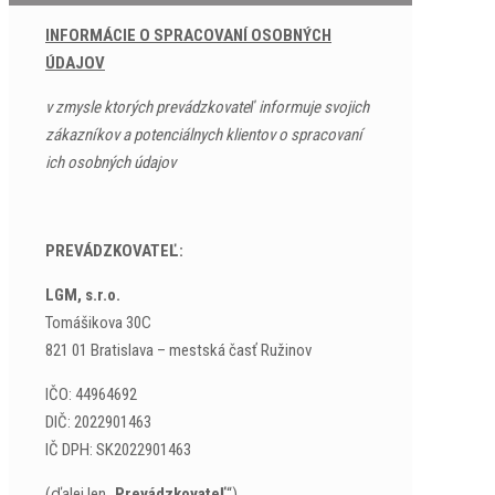
INFORMÁCIE O SPRACOVANÍ OSOBNÝCH
ÚDAJOV
v zmysle ktorých prevádzkovateľ informuje svojich
zákazníkov a potenciálnych klientov o spracovaní
ich osobných údajov
PREVÁDZKOVATEĽ:
LGM, s.r.o.
Tomášikova 30C
821 01 Bratislava – mestská časť Ružinov
IČO: 44964692
DIČ: 2022901463
IČ DPH: SK2022901463
(ďalej len „
Prevádzkovateľ
“)