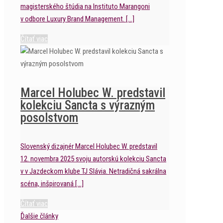
magisterského štúdia na Instituto Marangoni
v odbore Luxury Brand Management.
[…]
Čítať viac
Marcel Holubec W. predstavil
kolekciu Sancta s výrazným
posolstvom
Slovenský dizajnér Marcel Holubec W. predstavil
12. novembra 2025 svoju autorskú kolekciu Sancta
v v Jazdeckom klube TJ Slávia. Netradičná sakrálna
scéna, inšpirovaná
[…]
Čítať viac
Ďalšie články