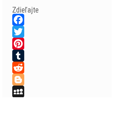
Zdieľajte
Facebook
Twitter
Pinterest
Tumblr
Reddit
Blogger
© 1996 - 2026 LGM, s.r.o. Všetky práva vyhrdené /
MySpace
All Rights Reserved
Ochrana osobných údajov