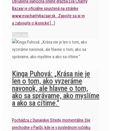
Obľúbená vianočná online dražba Eva Charity
Bazaar je oficiálne spustená na stránke
www.evacharitybazaar.sk . Zapojte sa aj vy
a zabojujte o ikonické
[…]
Čítať viac
Kinga Puhová: „Krása nie je
len o tom, ako vyzeráme
navonok, ale hlavne o tom,
ako sa správame, ako myslíme
a ako sa cítime.“
Pochádza z Dunajskej Stredy, momentálne žije
prechodne v Paríži, kde je v poslednom ročníku