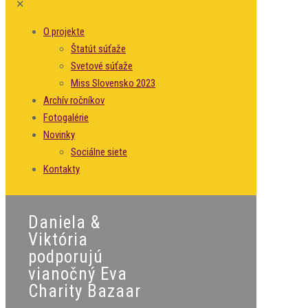
✕
O projekte
Štatút súťaže
Svetové súťaže
Miss Slovensko 2023
Archív ročníkov
Fotogalérie
Novinky
Sociálne siete
Kontakty
Daniela &
Viktória
podporujú
vianočný Eva
Charity Bazaar