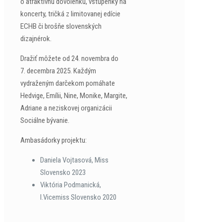
o atraktívnu dovolenku, vstupenky na
koncerty, tričká z limitovanej edície
ECHB či brošňe slovenských
dizajnérok.
Dražiť môžete od 24. novembra do
7. decembra 2025. Každým
vydraženým darčekom pomáhate
Hedvige, Emílii, Nine, Monike, Margite,
Adriane a neziskovej organizácii
Sociálne bývanie.
Ambasádorky projektu:
Daniela Vojtasová, Miss
Slovensko 2023
Viktória Podmanická,
I.Vicemiss Slovensko 2020