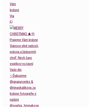
Vám
krásne
Via