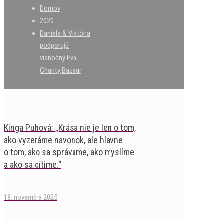
Domov
2020
Daniela & Viktória
podporujú
vianočný Eva
Charity Bazaar
Kinga Puhová: „Krása nie je len o tom,
ako vyzeráme navonok, ale hlavne
o tom, ako sa správame, ako myslíme
a ako sa cítime.“
18. novembra 2025