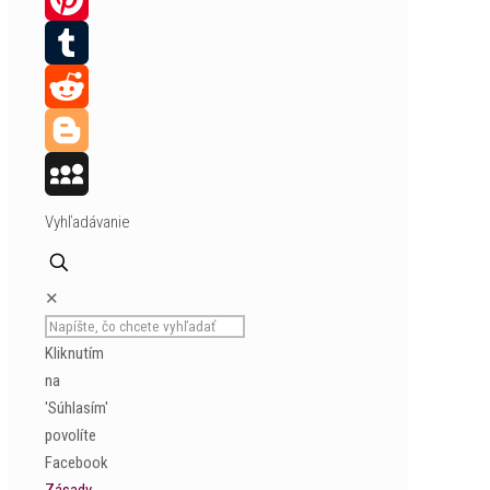
Pinterest
Tumblr
Reddit
Blogger
MySpace
Vyhľadávanie
✕
Kliknutím
na
'Súhlasím'
povolíte
Facebook