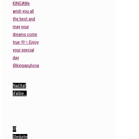
Načítať
ďalšie…
Sledujte