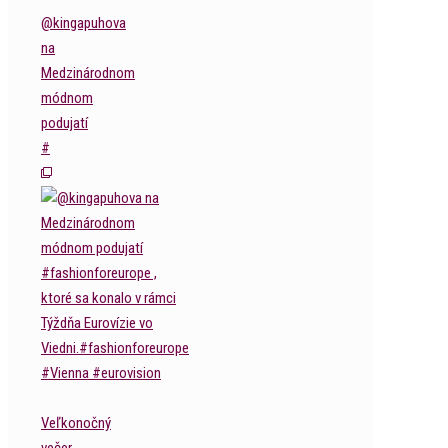
@kingapuhova
na
Medzinárodnom
módnom
podujatí
#
Veľkonočný