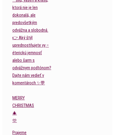
MERRY
CHRISTMAS
🎄
🫶
Prajeme