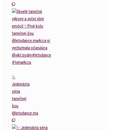
✨
Jedenásta
séria
tanečnej
šou
@letsdance.ma