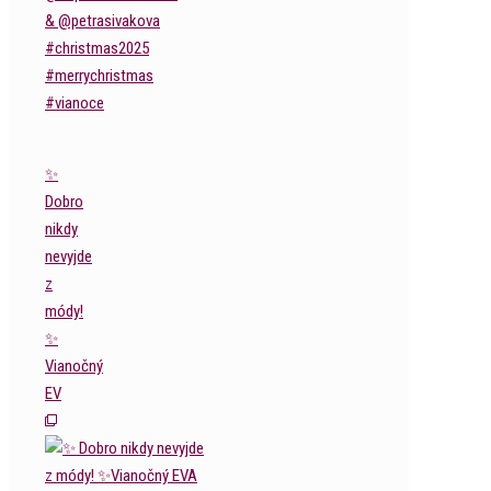
✨
Dobro
nikdy
nevyjde
z
módy!
✨
Vianočný
EV