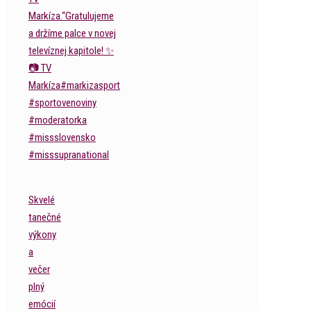
Skvelé
tanečné
výkony
a
večer
plný
emócií