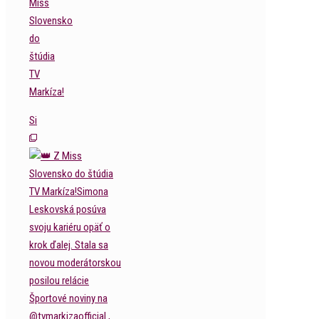
Miss
Slovensko
do
štúdia
TV
Markíza!
Si