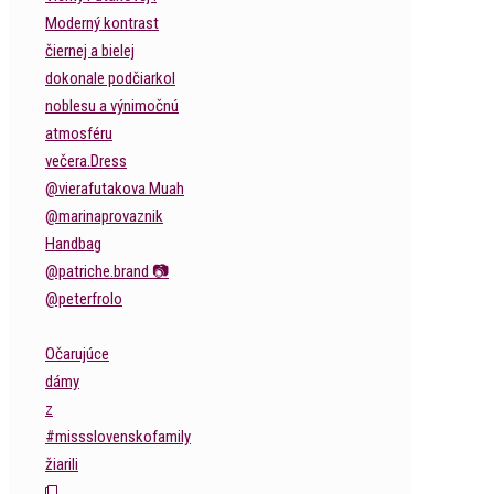
Očarujúce
dámy
z
#missslovenskofamily
žiarili