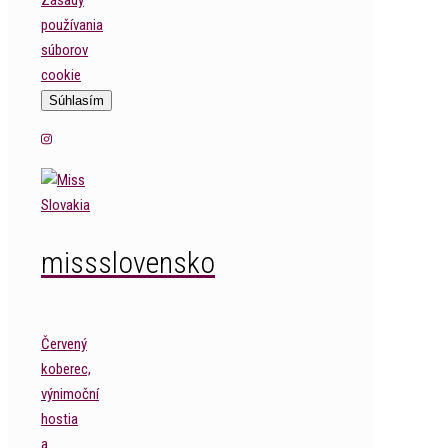
Zásady
používania
súborov
cookie
Súhlasím
missslovensko
Červený
koberec,
výnimoční
hostia
a