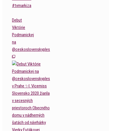
Debut
Viktórie
Podmanickej
na
@ceskoslovenskyples