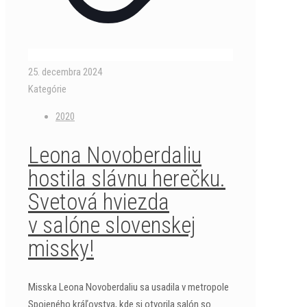
25. decembra 2024
Kategórie
2020
Leona Novoberdaliu
hostila slávnu herečku.
Svetová hviezda
v salóne slovenskej
missky!
Misska Leona Novoberdaliu sa usadila v metropole
Spojeného kráľovstva, kde si otvorila salón so