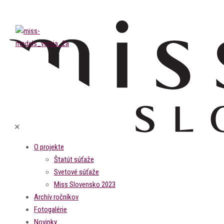
✕
O projekte
Štatút súťaže
Svetové súťaže
Miss Slovensko 2023
Archív ročníkov
Fotogalérie
Novinky