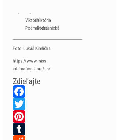
Viktória
Viktória
Podmanická
Podmanická
Foto: Lukáš Kimlička
https://www.miss-
international.org/en/
Zdieľajte
Facebook
Twitter
Pinterest