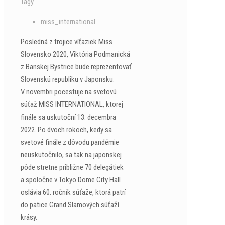
Tagy
miss_international
Posledná z trojice víťaziek Miss
Slovensko 2020, Viktória Podmanická
z Banskej Bystrice bude reprezentovať
Slovenskú republiku v Japonsku.
V novembri pocestuje na svetovú
súťaž MISS INTERNATIONAL, ktorej
finále sa uskutoční 13. decembra
2022. Po dvoch rokoch, kedy sa
svetové finále z dôvodu pandémie
neuskutočnilo, sa tak na japonskej
pôde stretne približne 70 delegátiek
a spoločne v Tokyo Dome City Hall
oslávia 60. ročník súťaže, ktorá patrí
do pätice Grand Slamových súťaží
krásy.