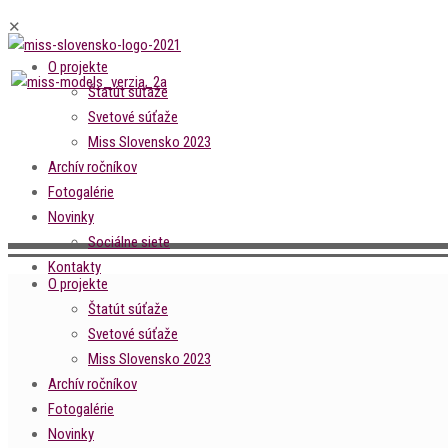
✕
O projekte
Štatút súťaže
Svetové súťaže
Miss Slovensko 2023
Archív ročníkov
Fotogalérie
Novinky
Sociálne siete
Kontakty
O projekte
Štatút súťaže
Svetové súťaže
Miss Slovensko 2023
Archív ročníkov
Fotogalérie
Novinky