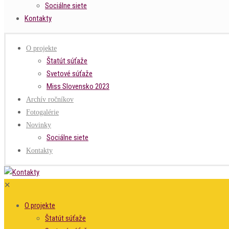
Sociálne siete
Kontakty
O projekte
Štatút súťaže
Svetové súťaže
Miss Slovensko 2023
Archív ročníkov
Fotogalérie
Novinky
Sociálne siete
Kontakty
✕
O projekte
Štatút súťaže