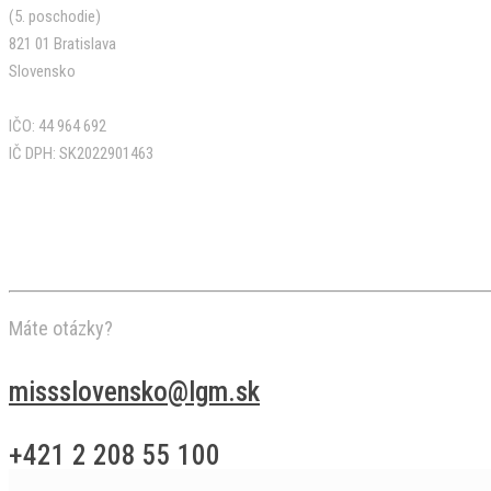
(5. poschodie)
821 01 Bratislava
Slovensko
IČO: 44 964 692
IČ DPH: SK2022901463
Máte otázky?
ks.mgl@oksnevolsssim
+421 2 208 55 100