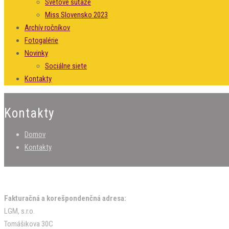
Svetové súťaže
Miss Slovensko 2023
Archív ročníkov
Fotogalérie
Novinky
Sociálne siete
Kontakty
Kontakty
Domov
Kontakty
Fakturačná a korešpondenčná adresa:
LGM, s.r.o.
Tomášikova 30C