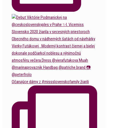
Očarujúce dámy z #missslovenskofamily žiarili