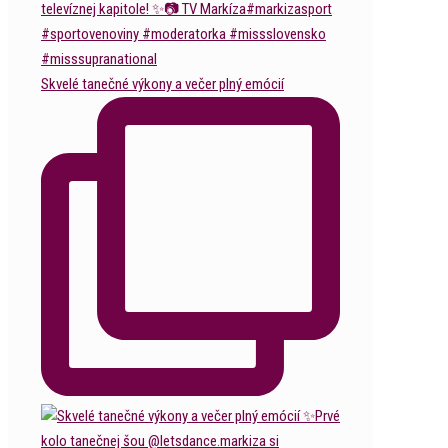
Skvelé tanečné výkony a večer plný emócií