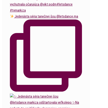
Jedenásta séria tanečnej šou @letsdance.ma