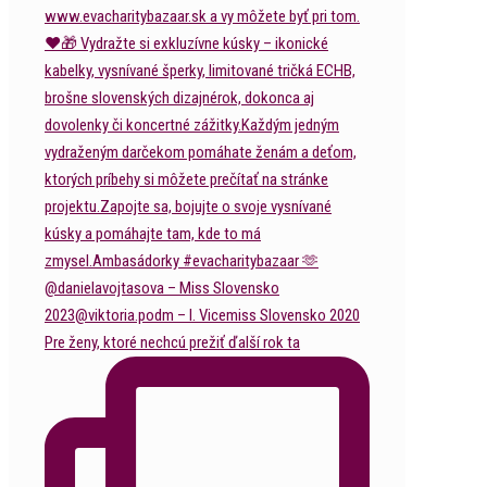
Pre ženy, ktoré nechcú prežiť ďalší rok ta