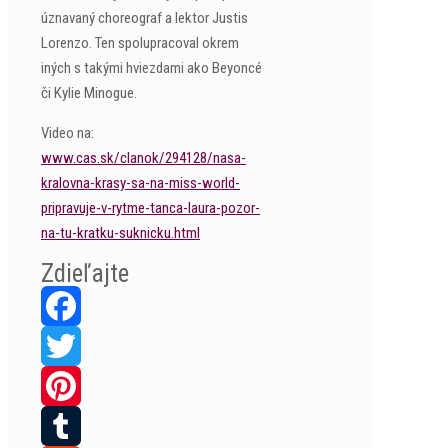
úznavaný choreograf a lektor Justis
Lorenzo. Ten spolupracoval okrem
iných s takými hviezdami ako Beyoncé
či Kylie Minogue.
Video na:
www.cas.sk/clanok/294128/nasa-
kralovna-krasy-sa-na-miss-world-
pripravuje-v-rytme-tanca-laura-pozor-
na-tu-kratku-suknicku.html
Zdieľajte
Facebook
Twitter
Pinterest