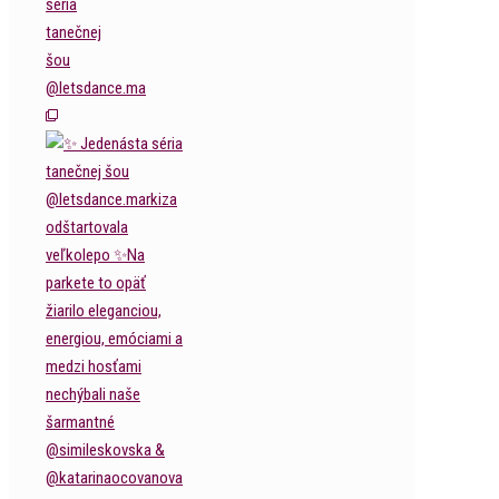
séria
tanečnej
šou
@letsdance.ma