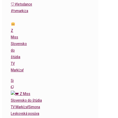
Z
Miss
Slovensko
do
štúdia
TV
Markíza!
Si