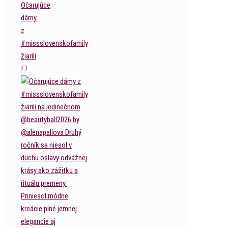
Očarujúce
dámy
z
#missslovenskofamily
žiarili