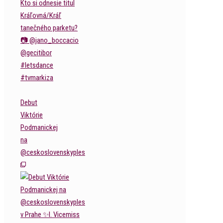
Debut
Viktórie
Podmanickej
na
@ceskoslovenskyples