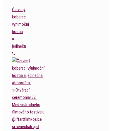
Červený
koberec,
výnimoční
hostia
a
jedinečn