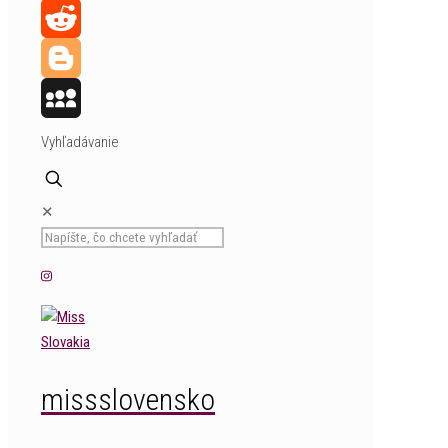
Tumblr
Reddit
Blogger
MySpace
Vyhľadávanie
✕
missslovensko