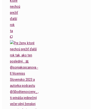
ktoré
nechcú
prežiť
ďalší
rok
ta