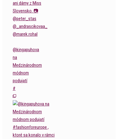
@kingapuhova
na
Medzinárodnom
módnom
podujatí
#