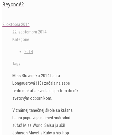
Beyoncé?
2. októbra 2014
22. septembra 2014
Kategórie
2014
Tagy
Miss Slovensko 2014 Laura
Longauerová (18) začala na sebe
tvrdo makať a zverila sa pri tom do rúk
svetovým odborníkom.
V známej tanečnej škole sa krásna
Laura pripravuje na medzinárodnú
súťaž Miss World. Salsu ju učil
Johnson Mayet z Kuby a hip-hop