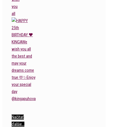
you
all
Načítať
ďalšie…