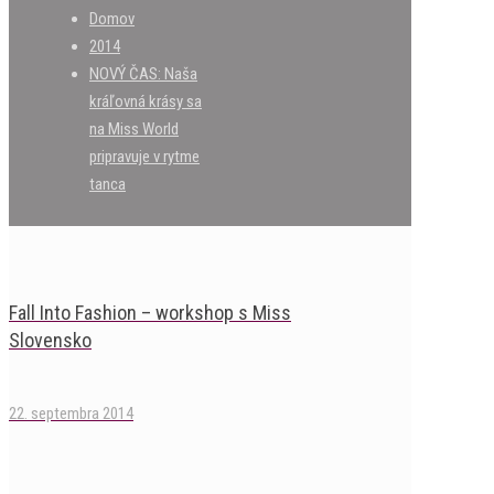
Domov
2014
NOVÝ ČAS: Naša
kráľovná krásy sa
na Miss World
pripravuje v rytme
tanca
Fall Into Fashion – workshop s Miss
Slovensko
22. septembra 2014