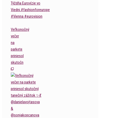
Veľkonočný
večer
na
parkete
priniesol
skutočn