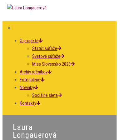
✕
O projekte
Štatút súťaže
Svetové súťaže
Miss Slovensko 2023
Archív ročníkov
Fotogalérie
Novinky
Sociálne siete
Kontakty
Laura
Longauerová