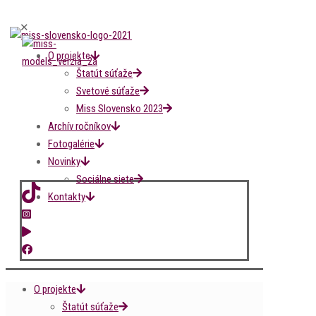
✕
O projekte
Štatút súťaže
Svetové súťaže
Miss Slovensko 2023
Archív ročníkov
Fotogalérie
Novinky
Sociálne siete
Kontakty
O projekte
Štatút súťaže