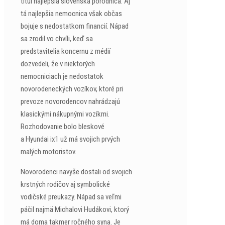
titul najlepšia slovenská pôrodnica. Aj
tá najlepšia nemocnica však občas
bojuje s nedostatkom financií. Nápad
sa zrodil vo chvíli, keď sa
predstavitelia koncernu z médií
dozvedeli, že v niektorých
nemocniciach je nedostatok
novorodeneckých vozíkov, ktoré pri
prevoze novorodencov nahrádzajú
klasickými nákupnými vozíkmi.
Rozhodovanie bolo bleskové
a Hyundai ix1 už má svojich prvých
malých motoristov.
Novorodenci navyše dostali od svojich
krstných rodičov aj symbolické
vodičské preukazy. Nápad sa veľmi
páčil najmä Michalovi Hudákovi, ktorý
má doma takmer ročného syna. Je