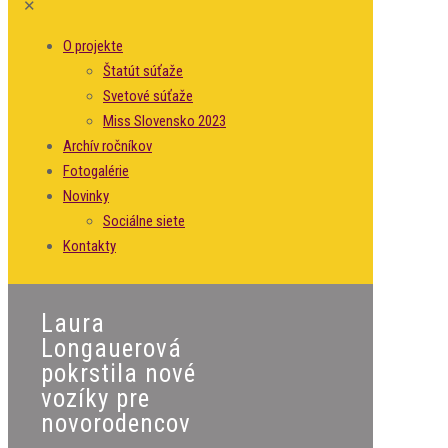
✕
O projekte
Štatút súťaže
Svetové súťaže
Miss Slovensko 2023
Archív ročníkov
Fotogalérie
Novinky
Sociálne siete
Kontakty
Laura
Longauerová
pokrstila nové
vozíky pre
novorodencov