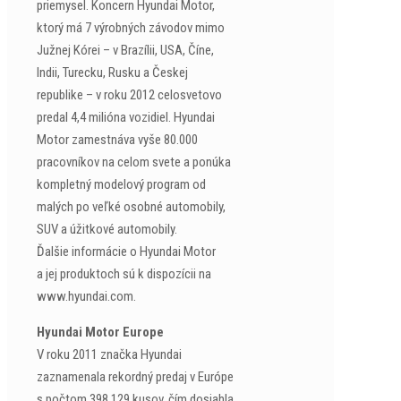
priemysel. Koncern Hyundai Motor,
ktorý má 7 výrobných závodov mimo
Južnej Kórei – v Brazílii, USA, Číne,
Indii, Turecku, Rusku a Českej
republike – v roku 2012 celosvetovo
predal 4,4 milióna vozidiel. Hyundai
Motor zamestnáva vyše 80.000
pracovníkov na celom svete a ponúka
kompletný modelový program od
malých po veľké osobné automobily,
SUV a úžitkové automobily.
Ďalšie informácie o Hyundai Motor
a jej produktoch sú k dispozícii na
www.hyundai.com.
Hyundai Motor Europe
V roku 2011 značka Hyundai
zaznamenala rekordný predaj v Európe
s počtom 398.129 kusov, čím dosiahla