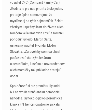
vozidiel CFC (Compact Family Car).
„Rodina je pre nás priorita číslo jeden,
preto je úplne samozrejmé, že
myslíme aj na tých najmenších. Želám
všetkým úspešný štart do života a ich
rodičom veľa krásnych chvíľ a rodinnú
pohodu,“ uviedol Martin Saitz,
generálny riaditeľ Hyundai Motor
Slovakia. „Zároveň by som sa chcel
poďakovať všetkým lekárom
a sestričkám, ktorí sa o novorodencov
a ich mamičky tak príkladne starajú,“
dodal.
Spoločnosť si pre premiéru Hyundai
ix1 nezvolila trenčiansku nemocnicu
náhodne. Gynekologicko-pôrodnícka
klinika FN Trenčín opätovne získala