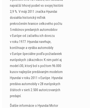
najväčší trhový podiel vo svojej histórii
2,9 %. V máji 2011 značka Hyundai
dosiahla historický míľnik
prekročením hranice celkového počtu
5 miliónov predaných automobilov
v Európe od začiatku ich dovozu
v roku 1977. Hyundai navrhuje,
konštruuje a vyrába automobily
v Európe špeciálne podľa požiadaviek
európskych zákazníkov. K nim patrí aj
model i30, ktorý bol s počtom 96.000
kusov najlepšie predávaným modelom
Hyundai v roku 2011 v Európe. Hyundai
predáva automobily v 28 európskych
štátoch v sieti 2.500 autorizovaných
predajní.
Ďalšie informácie o Hyundai Motor