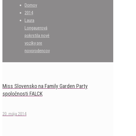
Domov
2014
Laura
Longauerová
pokrstila nové
vozíky pre
novorodencov
Miss Slovensko na Family Garden Party
spoločnosti FALCK
20. mája 2014