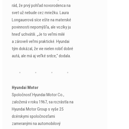
rád, že prvý pohľad novorodenca na
svet už nebude cez mriežku. Laura
Longauerová síce ešte na materské
povinnosti nepomýšľa, ale vozíky ju
hneď uchvátili. „Je to veľmi milé
a zároveň veľmi praktické. Hyundai
tým dokázal, že vie nielen robiť dobré
autá, ale má aj veľké srdce,“ dodala.
Hyundai Motor
Spoločnosť Hyundai Motor Co.,
založená v roku 1967, sa rozrástla na
Hyundai Motor Group s vyše 25
dcérskymi spoločnosťami
zameranými na automobilový