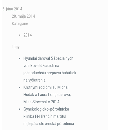
5. júna 2014
28. mája 2014
Kategórie
2014
Tagy
Hyundai daroval 5 špeciálnych
vozíkov slúžiacich na
jednoduchšiu prepravu bábätiek
na vyšetrenia
Krstnými rodičmi sú Michal
Hudák a Laura Longauerová,
Miss Slovensko 2014
Gynekologicko-pôrodnícka
klinika FN Trenčín má titul
najlepšia slovenská pôrodnica