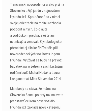
Trenčianski novorodenci si ako prví na
Slovensku užijú jazdu v najnovšom
Hyundai ix1. Spoločnosť sa v rámci
svojej orientácie na rodinu rozhodla
podporiť aj tých, čo o aute
a vodičskom preukaze ešte ani
nesnívajú a venovala Gynekologicko-
pôrodníckej klinike FN Trenčín päť
novorodeneckých vozíkov s logom
Hyundai. Využívať sa budú na prevoz
bábätiek na vyšetrenia a ich krstnými
rodičmi budú Michal Hudák a Laura
Longauerová, Miss Slovensko 2014.
Málokedy sa stáva, že máme na
Slovensku šancu po prvý raz na svete
predstaviť celkom nové vozidlo.
Hyundai ix1 zakladá novú kategóriu