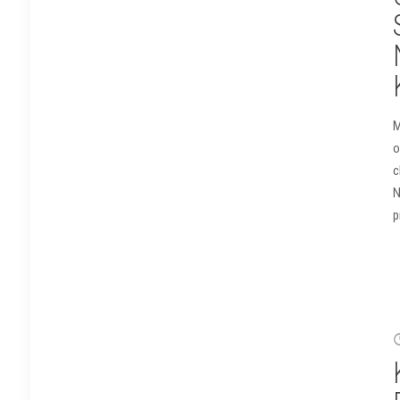
M
o
c
N
p