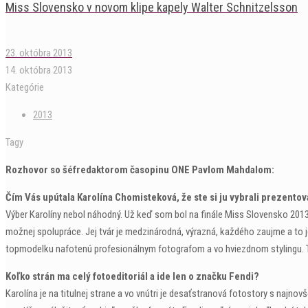
Miss Slovensko v novom klipe kapely Walter Schnitzelsson
23. októbra 2013
14. októbra 2013
Kategórie
2013
Tagy
Rozhovor so šéfredaktorom časopinu ONE Pavlom Mahdalom:
Čím Vás upútala Karolína Chomisteková, že ste si ju vybrali prezentov
Výber Karolíny nebol náhodný. Už keď som bol na finále Miss Slovensko 2013 
možnej spolupráce. Jej tvár je medzinárodná, výrazná, každého zaujme a to j
topmodelku nafotenú profesionálnym fotografom a vo hviezdnom stylingu. Tak
Koľko strán ma celý fotoeditoriál a ide len o značku Fendi?
Karolína je na titulnej strane a vo vnútri je desaťstranová fotostory s najnovš