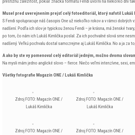
prestížnu záležitosť, pokiaľ značka formátu Fendi uvoľní na niekoľko dní tak
Musel pred uverejnením prejsť celý fotoeditoriál, ktorý nafotil Lukáš
S Fendi spolupracuje náš časopis One už niekoľko rokov a v rámci dobrých 
nadšení. Podľa ich slov je typickou ženou Fendi – je krásna, má ženské tvary
po tom, čo nám ich Lukáš Kimlička poslal. Za ich pochvalné slová sme nesmier
nadšený. Veľkú pochvalu dostal samozrejme aj Lukáš Kimlička. No a ja za to,
A ako by ste vy pomenoval celý editoriál jedným, možno dvoma slova
Na mysli mám jedno anglické slovo – fierce. Niečo veľmi intenzívne, sexi, emo
Všetky fotografie Magazín ONE / Lukáš Kimlička
Zdroj FOTO: Magazín ONE /
Zdroj FOTO: Magazín ONE /
Lukáš Kimlička
Lukáš Kimlička
Zdroj FOTO: Magazín ONE /
Zdroj FOTO: Magazín ONE /