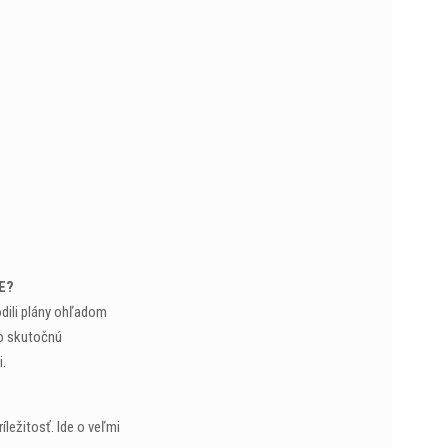
NE?
odili plány ohľadom
ko skutočnú
i.
íležitosť. Ide o veľmi