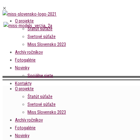
✕
O projekte
Štatút súťaže
Svetové súťaže
Miss Slovensko 2023
Archív ročníkov
Fotogalérie
Novinky
Sociálne siete
Kontakty
O projekte
Štatút súťaže
Svetové súťaže
Miss Slovensko 2023
Archív ročníkov
Fotogalérie
Novinky