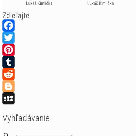
Lukáš Kimlička
Lukáš Kimlička
Zdieľajte
Facebook
Twitter
Pinterest
Tumblr
Reddit
Blogger
MySpace
Vyhľadávanie