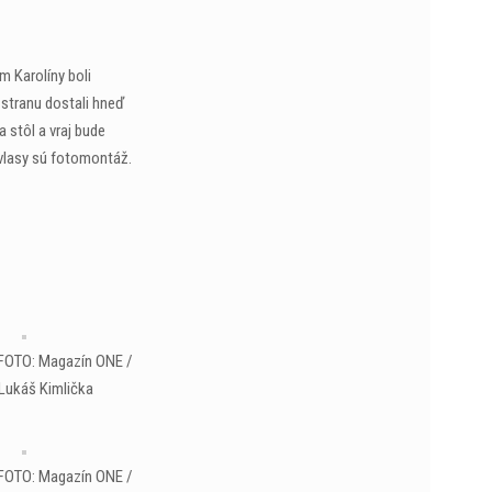
 Karolíny boli
 stranu dostali hneď
 stôl a vraj bude
 vlasy sú fotomontáž.
 FOTO: Magazín ONE /
Lukáš Kimlička
 FOTO: Magazín ONE /