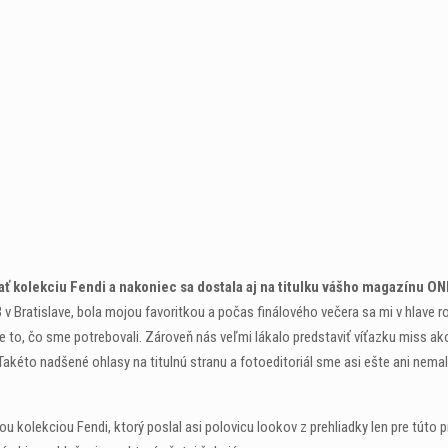
ať kolekciu Fendi a nakoniec sa dostala aj na titulku vášho magazínu O
v Bratislave, bola mojou favoritkou a počas finálového večera sa mi v hlave r
e to, čo sme potrebovali. Zároveň nás veľmi lákalo predstaviť víťazku miss a
éto nadšené ohlasy na titulnú stranu a fotoeditoriál sme asi ešte ani nemal
ou kolekciou Fendi, ktorý poslal asi polovicu lookov z prehliadky len pre túto pr