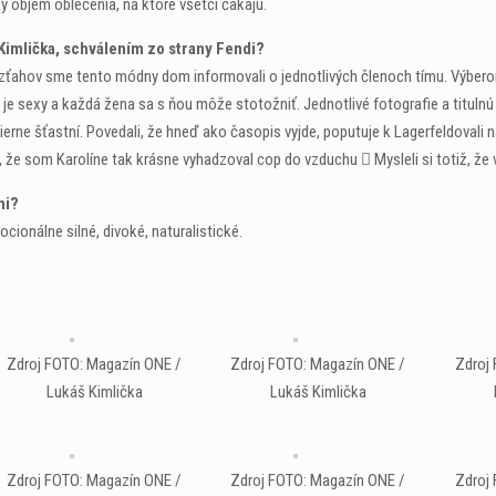
ý objem oblečenia, na ktoré všetci čakajú.
 Kimlička, schválením zo strany Fendi?
vzťahov sme tento módny dom informovali o jednotlivých členoch tímu. Výberom
, je sexy a každá žena sa s ňou môže stotožniť. Jednotlivé fotografie a titulnú
ne šťastní. Povedali, že hneď ako časopis vyjde, poputuje k Lagerfeldovali na
 že som Karolíne tak krásne vyhadzoval cop do vzduchu  Mysleli si totiž, že
mi?
cionálne silné, divoké, naturalistické.
Zdroj FOTO: Magazín ONE /
Zdroj FOTO: Magazín ONE /
Zdroj
Lukáš Kimlička
Lukáš Kimlička
Zdroj FOTO: Magazín ONE /
Zdroj FOTO: Magazín ONE /
Zdroj