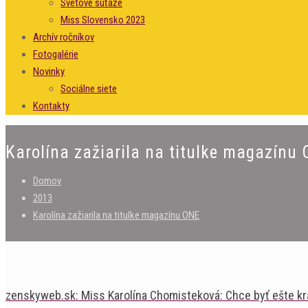
Svetové súťaže
Miss Slovensko 2023
Archív ročníkov
Fotogalérie
Novinky
Sociálne siete
Kontakty
Karolína zažiarila na titulke magazínu
Domov
2013
Karolína zažiarila na titulke magazínu ONE
zenskyweb.sk: Miss Karolína Chomisteková: Chce byť ešte kr