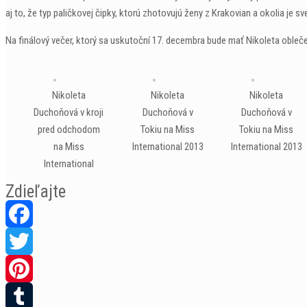
aj to, že typ paličkovej čipky, ktorú zhotovujú ženy z Krakovian a okolia je sv
Na finálový večer, ktorý sa uskutoční 17. decembra bude mať Nikoleta oble
Nikoleta
Nikoleta
Nikoleta
Duchoňová v kroji
Duchoňová v
Duchoňová v
pred odchodom
Tokiu na Miss
Tokiu na Miss
na Miss
International 2013
International 2013
International
Zdieľajte
Facebook
Twitter
Pinterest