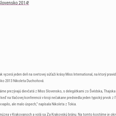
Slovensko 2014!
tak vyzerá jeden deň na svetovej súťaži krásy Miss International, na ktorý prav
nsko 2013 Nikoleta Duchoňová.
miliárne prezývajú dievčatá z Miss Slovensko, s delegátkami zo Švédska, Thajsk
 keď na tlačovej konferencii v kroji nečakane predviedla jeden typický prvok z
vapilo, ale malo úspech,” napísala Nikoleta z Tokia.
 múzea v Krakovanoch a volá sa Za Krakovskú bránu. Na tomto kostýme je ok