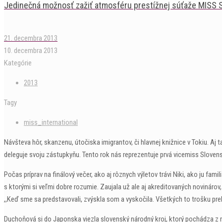
Jedinečná možnosť zažiť atmosféru prestížnej súťaže MISS 
21. decembra 2013
10. decembra 2013
Kategórie
2013
Tagy
miss_international
Návšteva hôr, skanzenu, útočiska imigrantov, či hlavnej knižnice v Tokiu. Aj 
deleguje svoju zástupkyňu. Tento rok nás reprezentuje prvá vicemiss Slove
Počas príprav na finálový večer, ako aj rôznych výletov trávi Niki, ako ju fa
s ktorými si veľmi dobre rozumie. Zaujala už ale aj akreditovaných novinárov,
,,Keď sme sa predstavovali, zvýskla som a vyskočila. Všetkých to trošku prek
Duchoňová si do Japonska viezla slovenský národný kroj, ktorý pochádza z