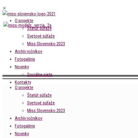
✕
O projekte
Štatút súťaže
Svetové súťaže
Miss Slovensko 2023
Archív ročníkov
Fotogalérie
Novinky
Sociálne siete
Kontakty
O projekte
Štatút súťaže
Svetové súťaže
Miss Slovensko 2023
Archív ročníkov
Fotogalérie
Novinky