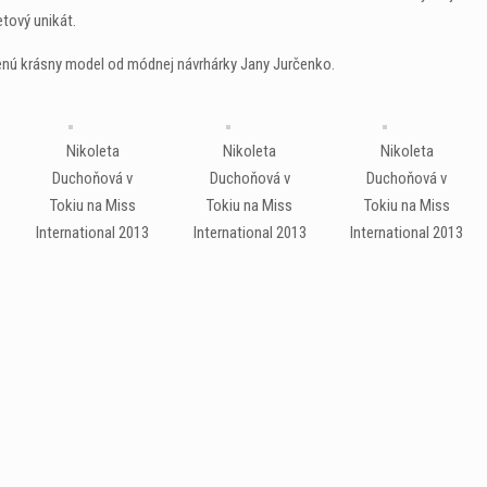
etový unikát.
čenú krásny model od módnej návrhárky Jany Jurčenko.
Nikoleta
Nikoleta
Nikoleta
Duchoňová v
Duchoňová v
Duchoňová v
Tokiu na Miss
Tokiu na Miss
Tokiu na Miss
International 2013
International 2013
International 2013