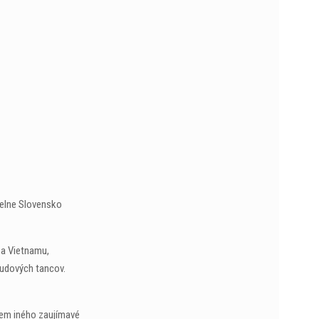
idelne Slovensko
a a Vietnamu,
 ľudových tancov.
rem iného zaujímavé