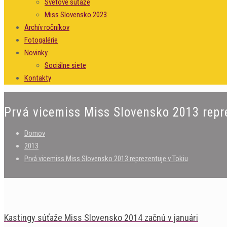
Svetové súťaže
Miss Slovensko 2023
Archív ročníkov
Fotogalérie
Novinky
Sociálne siete
Kontakty
Prvá vicemiss Miss Slovensko 2013 repr
Domov
2013
Prvá vicemiss Miss Slovensko 2013 reprezentuje v Tokiu
Kastingy súťaže Miss Slovensko 2014 začnú v januári