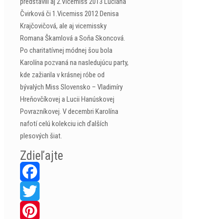
predstavili aj 2.Vicemiss 2013 Luciána
Čvirková či 1.Vicemiss 2012 Denisa
Krajčovičová, ale aj vicemissky
Romana Škamlová a Soňa Skoncová.
Po charitatívnej módnej šou bola
Karolína pozvaná na nasledujúcu party,
kde zažiarila v krásnej róbe od
bývalých Miss Slovensko – Vladimíry
Hreňovčíkovej a Lucii Hanúskovej
Povrazníkovej. V decembri Karolína
nafotí celú kolekciu ich ďalších
plesových šiat.
Zdieľajte
Facebook
Twitter