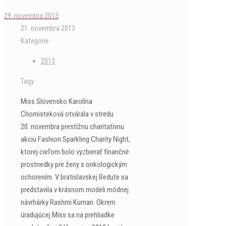
29. novembra 2013
21. novembra 2013
Kategórie
2013
Tagy
Miss Slovensko Karolína
Chomisteková otvárala v stredu
20. novembra prestížnu charitatívnu
akciu Fashion Sparkling Charity Night,
ktorej cieľom bolo vyzbierať finančné
prostriedky pre ženy s onkologickým
ochorením. V bratislavskej Redute sa
predstavila v krásnom modeli módnej
návrhárky Rashmi Kumari. Okrem
úradujúcej Miss sa na prehliadke