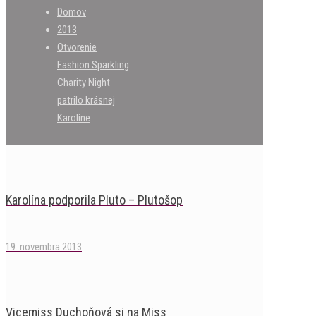
Domov
2013
Otvorenie
Fashion Sparkling
Charity Night
patrilo krásnej
Karolíne
Karolína podporila Pluto – Plutošop
19. novembra 2013
Vicemiss Duchoňová si na Miss