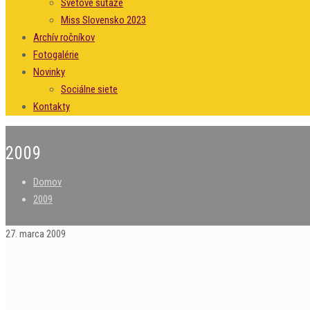
Svetové súťaže
Miss Slovensko 2023
Archív ročníkov
Fotogalérie
Novinky
Sociálne siete
Kontakty
2009
Domov
2009
27. marca 2009