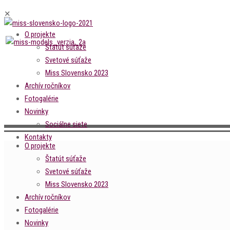
✕
O projekte
Štatút súťaže
Svetové súťaže
Miss Slovensko 2023
Archív ročníkov
Fotogalérie
Novinky
Sociálne siete
Kontakty
O projekte
Štatút súťaže
Svetové súťaže
Miss Slovensko 2023
Archív ročníkov
Fotogalérie
Novinky