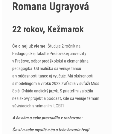
Romana Ugrayová
22 rokov, Kežmarok
Čo o nej už vieme:
Študuje 2.ročník na
Pedagogickej fakulte Prešovskej univerzity
v Prešove, odbor predškolská a elementárna
pedagogika. Od malička sa venuje tancu
a v súčasnosti tanec aj vyučuje. Má skúsenosti
s modelingom a v roku 2022 zvíťazila v súťaži Miss
Spiš. Ovláda anglický jazyk. S priateľmi založila
neziskový projekt a podcast, kde sa venuje témam
súvisiacich s vnímaním LGBTI.
A čo nám o sebe prezradila v rozhovore:
Čo si o sebe myslíš a čo o tebe hovoria tvoji