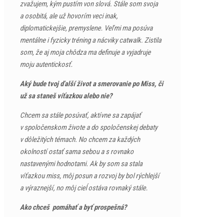
zvažujem, kým pustím von slová. Stále som svoja
a osobitá, ale už hovorím veci inak,
diplomatickejšie, premyslene. Veľmi ma posúva
mentálne i fyzicky tréning a nácviky catwalk. Zistila
som, že aj moja chôdza ma definuje a vyjadruje
moju autentickosť.
Aký bude tvoj ďalší život a smerovanie po Miss, či
už sa staneš víťazkou alebo nie?
Chcem sa stále posúvať, aktívne sa zapájať
v spoločenskom živote a do spoločenskej debaty
v dôležitých témach. No chcem za každých
okolností ostať sama sebou a s rovnako
nastavenými hodnotami. Ak by som sa stala
víťazkou miss, môj posun a rozvoj by bol rýchlejší
a výraznejší, no môj cieĺ ostáva rovnaký stále.
Ako chceš pomáhať a byť prospešná?