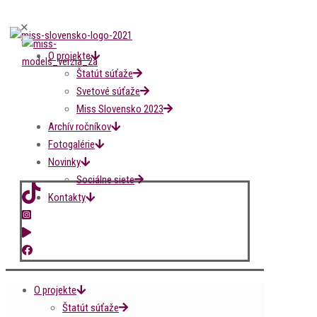
✕
O projekte
Štatút súťaže
Svetové súťaže
Miss Slovensko 2023
Archív ročníkov
Fotogalérie
Novinky
Sociálne siete
Kontakty
O projekte
Štatút súťaže