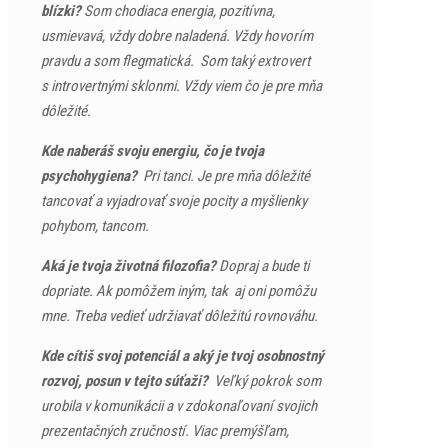
blízki?
Som chodiaca energia, pozitívna,
usmievavá, vždy dobre naladená. Vždy hovorím
pravdu a som flegmatická. Som taký extrovert
s introvertnými sklonmi. Vždy viem čo je pre mňa
dôležité.
Kde naberáš svoju energiu, čo je tvoja
psychohygiena?
Pri tanci. Je pre mňa dôležité
tancovať a vyjadrovať svoje pocity a myšlienky
pohybom, tancom.
Aká je tvoja životná filozofia?
Dopraj a bude ti
dopriate. Ak pomôžem iným, tak aj oni pomôžu
mne. Treba vedieť udržiavať dôležitú rovnováhu.
Kde cítiš svoj potenciál a aký je tvoj osobnostný
rozvoj, posun v tejto súťaži?
Veľký pokrok som
urobila v komunikácii a v zdokonaľovaní svojich
prezentačných zručností. Viac premýšľam,