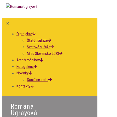
✕
O projekte
Štatút súťaže
Svetové súťaže
Miss Slovensko 2023
Archív ročníkov
Fotogalérie
Novinky
Sociálne siete
Kontakty
Romana
Ugrayová