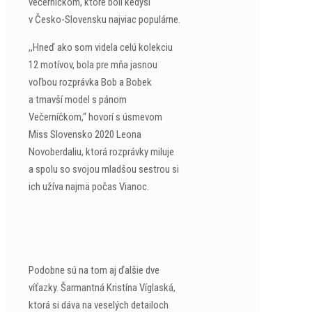
večerníčkom, ktoré boli kedysi
v Česko-Slovensku najviac populárne.
,,Hneď ako som videla celú kolekciu
12 motívov, bola pre mňa jasnou
voľbou rozprávka Bob a Bobek
a tmavší model s pánom
Večerníčkom,“ hovorí s úsmevom
Miss Slovensko 2020 Leona
Novoberdaliu, ktorá rozprávky miluje
a spolu so svojou mladšou sestrou si
ich užíva najmä počas Vianoc.
Podobne sú na tom aj ďalšie dve
víťazky. Šarmantná Kristína Víglaská,
ktorá si dáva na veselých detailoch