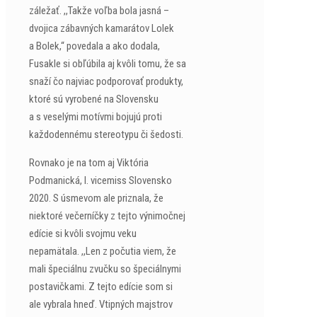
záležať. ,,Takže voľba bola jasná –
dvojica zábavných kamarátov Lolek
a Bolek,“ povedala a ako dodala,
Fusakle si obľúbila aj kvôli tomu, že sa
snaží čo najviac podporovať produkty,
ktoré sú vyrobené na Slovensku
a s veselými motívmi bojujú proti
každodennému stereotypu či šedosti.
Rovnako je na tom aj Viktória
Podmanická, I. vicemiss Slovensko
2020. S úsmevom ale priznala, že
niektoré večerníčky z tejto výnimočnej
edície si kvôli svojmu veku
nepamätala. ,,Len z počutia viem, že
mali špeciálnu zvučku so špeciálnymi
postavičkami. Z tejto edície som si
ale vybrala hneď. Vtipných majstrov