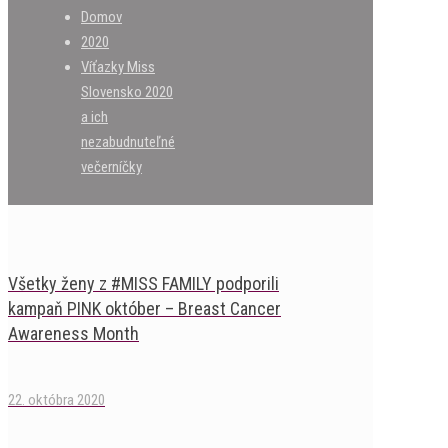
Domov
2020
Víťazky Miss
Slovensko 2020
a ich
nezabudnuteľné
večerníčky
Všetky ženy z #MISS FAMILY podporili
kampaň PINK október – Breast Cancer
Awareness Month
22. októbra 2020