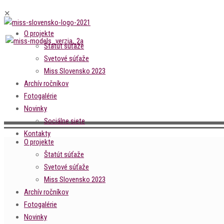
✕
O projekte
Štatút súťaže
Svetové súťaže
Miss Slovensko 2023
Archív ročníkov
Fotogalérie
Novinky
Sociálne siete
Kontakty
O projekte
Štatút súťaže
Svetové súťaže
Miss Slovensko 2023
Archív ročníkov
Fotogalérie
Novinky