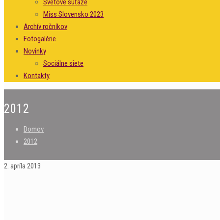
Svetové súťaže
Miss Slovensko 2023
Archív ročníkov
Fotogalérie
Novinky
Sociálne siete
Kontakty
2012
Domov
2012
2. apríla 2013