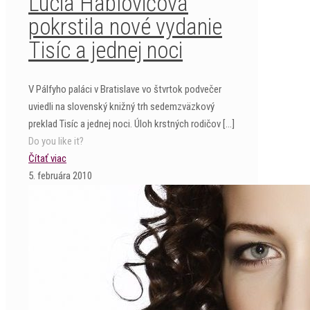
Lucia Hablovičová
pokrstila nové vydanie
Tisíc a jednej noci
V Pálfyho paláci v Bratislave vo štvrtok podvečer
uviedli na slovenský knižný trh sedemzväzkový
preklad Tisíc a jednej noci. Úloh krstných rodičov
[…]
Do you like it?
Čítať viac
5. februára 2010