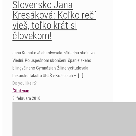
Slovensko Jana
Kresáková: Koľko rečí
vieš, toľko krát si
človekom!
Jana Kresáková absolvovala základnú školu vo
Viedni. Po úspešnom ukončení španielskeho
bilingválneho Gymnázia v Žiline vyštudovala
Lekársku fakultu UPJŠ v Košiciach –
[…]
Do you like it?
Čítať viac
3. februára 2010