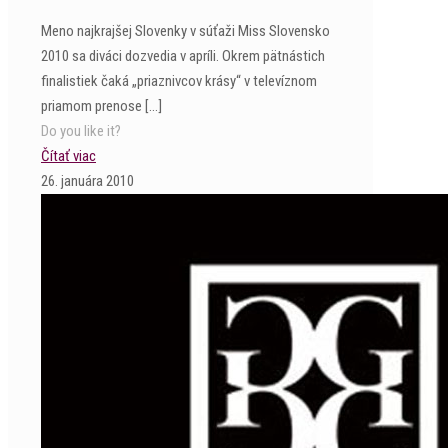
Meno najkrajšej Slovenky v súťaži Miss Slovensko
2010 sa diváci dozvedia v apríli. Okrem pätnástich
finalistiek čaká „priaznivcov krásy“ v televíznom
priamom prenose
[…]
Do you like it?
Čítať viac
26. januára 2010