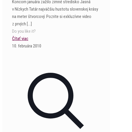
Koncom januára zažilo zimné stredisko Jasná
v Nízkych Tatár najväčšiu hustotu slovenskej krásy
na meter štvorcový. Pozrite si exkluzívne video
z prvých
[…]
Do you like it?
Čítať viac
10. februára 2010