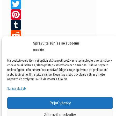
Facebook
Twitter
Pinterest
Tumblr
Spravujte súhlas so súbormi
Reddit
cookie
Blogger
Na poskytovanie tých najlepších skúseností používame technológie, ako sú súbory
© 1996 - 2026 LGM, s.r.o. Všetky práva vyhrdené /
cookie na ukladanie a/alebo prístup k informáciám o zariadení. Súhlas s týmito
MySpace
technológiami nám umožní spracovávať údaje, ako je správanie pri prehliadaní
All Rights Reserved
alebo jedinečné ID na tejto stránke. Nesúhlas alebo odvolanie súhlasu môže
nepriaznivo ovplyvniť určité vlastnosti a funkcie.
Ochrana osobných údajov
Správa služieb
Prijať všetky
Zobraziť predvoľby