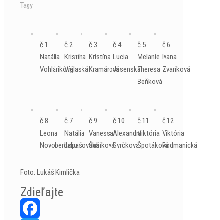
Tagy
č.1
č.2
č.3
č.4
č.5
č.6
Natália
Kristína
Kristína
Lucia
Melanie
Ivana
Vohláriková
Víglaská
Kramárová
Jesenská
Theresa
Zvaríková
Beňková
č.8
č.7
č.9
č.10
č.11
č.12
Leona
Natália
Vanessa
Alexandra
Viktória
Viktória
Novoberdaliu
Lopašovská
Šabíková
Svrčková
Špotáková
Podmanická
Foto: Lukáš Kimlička
Zdieľajte