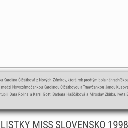
 ňou Karolína Čičátková z Nových Zámkov, ktorá rok predtým bola náhradníčko
i medzi Novozámočankou Karolínou Čičátkovou a Trnavčankou Janou Kusovskou.
úpili Dara Rolins a Karel Gott, Barbara Haščáková a Miroslav Žbirka, Iveta 
ALISTKY MISS SLOVENSKO 199