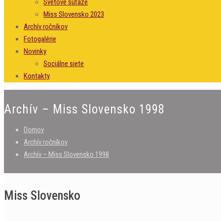
Svetové súťaže
Miss Slovensko 2023
Archív ročníkov
Fotogalérie
Novinky
Sociálne siete
Kontakty
Archív – Miss Slovensko 1998
Domov
Archív ročníkov
Archív – Miss Slovensko 1998
Miss Slovensko