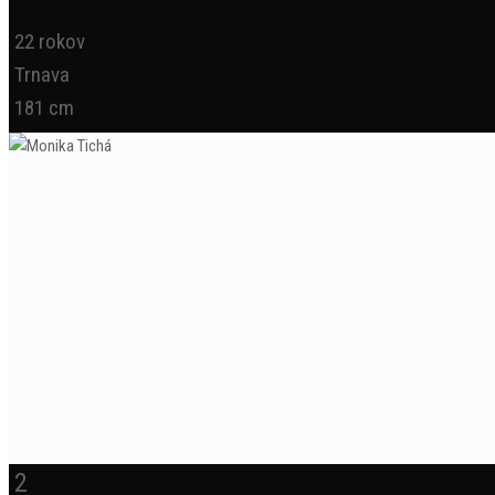
22 rokov
Trnava
181 cm
2