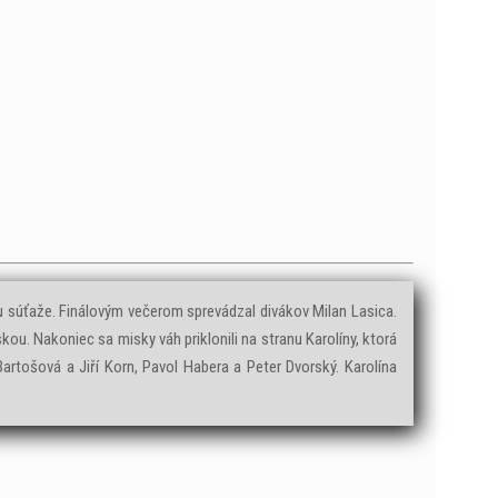
u súťaže. Finálovým večerom sprevádzal divákov Milan Lasica.
 Nakoniec sa misky váh priklonili na stranu Karolíny, ktorá
Bartošová a Jiří Korn, Pavol Habera a Peter Dvorský. Karolína
8