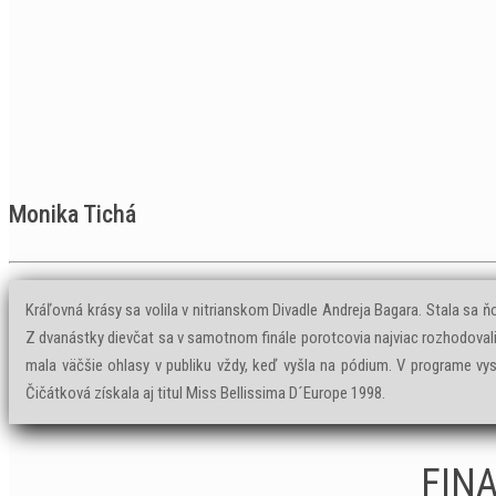
Monika Tichá
Kráľovná krásy sa volila v nitrianskom Divadle Andreja Bagara. Stala sa
Z dvanástky dievčat sa v samotnom finále porotcovia najviac rozhodoval
mala väčšie ohlasy v publiku vždy, keď vyšla na pódium. V programe vyst
Čičátková získala aj titul Miss Bellissima D´Europe 1998.
FIN