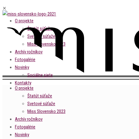
✕
O projekte
Štatút súťaže
Svetové súťaže
Miss Slovensko 2023
Archív ročníkov
Fotogalérie
Novinky
Sociálne siete
Kontakty
O projekte
Štatút súťaže
Svetové súťaže
Miss Slovensko 2023
Archív ročníkov
Fotogalérie
Novinky