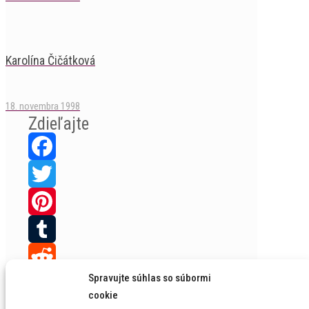
Karolína Čičátková
18. novembra 1998
Zdieľajte
Facebook
Twitter
Pinterest
Tumblr
Spravujte súhlas so súbormi
Reddit
cookie