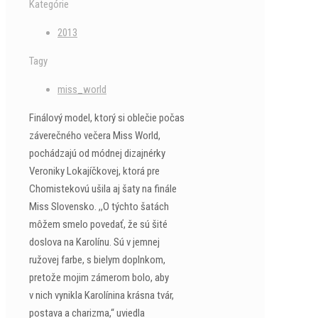
Kategórie
2013
Tagy
miss_world
Finálový model, ktorý si oblečie počas
záverečného večera Miss World,
pochádzajú od módnej dizajnérky
Veroniky Lokajíčkovej, ktorá pre
Chomistekovú ušila aj šaty na finále
Miss Slovensko. ,,O týchto šatách
môžem smelo povedať, že sú šité
doslova na Karolínu. Sú v jemnej
ružovej farbe, s bielym doplnkom,
pretože mojim zámerom bolo, aby
v nich vynikla Karolínina krásna tvár,
postava a charizma,“ uviedla