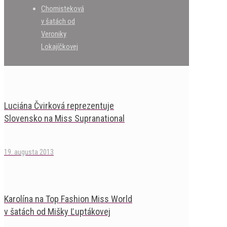
Chomisteková
v šatách od
Veroniky
Lokajíčkovej
Luciána Čvirková reprezentuje
Slovensko na Miss Supranational
19. augusta 2013
Karolína na Top Fashion Miss World
v šatách od Mišky Ľuptákovej