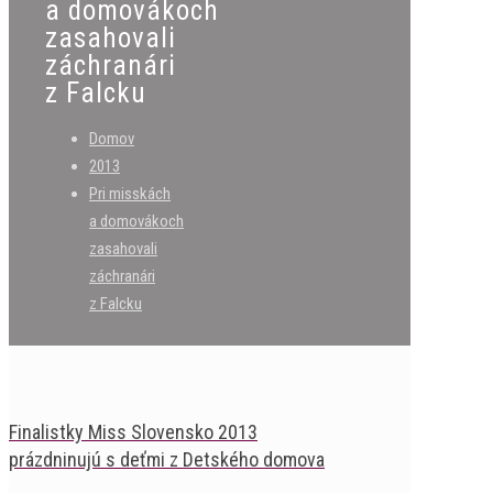
a domovákoch
zasahovali
záchranári
z Falcku
Domov
2013
Pri misskách
a domovákoch
zasahovali
záchranári
z Falcku
Finalistky Miss Slovensko 2013
prázdninujú s deťmi z Detského domova