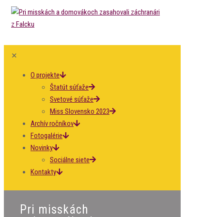
✕
O projekte
Štatút súťaže
Svetové súťaže
Miss Slovensko 2023
Archív ročníkov
Fotogalérie
Novinky
Sociálne siete
Kontakty
Pri misskách