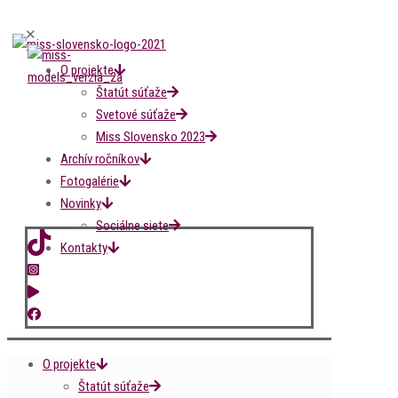
✕
O projekte
Štatút súťaže
Svetové súťaže
Miss Slovensko 2023
Archív ročníkov
Fotogalérie
Novinky
Sociálne siete
Kontakty
O projekte
Štatút súťaže