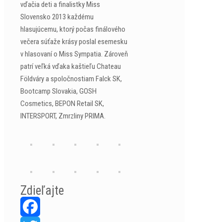
vďačia deti a finalistky Miss
Slovensko 2013 každému
hlasujúcemu, ktorý počas finálového
večera súťaže krásy poslal esemesku
v hlasovaní o Miss Sympatia. Zároveň
patrí veľká vďaka kaštieľu Chateau
Földváry a spoločnostiam Falck SK,
Bootcamp Slovakia, GOSH
Cosmetics, BEPON Retail SK,
INTERSPORT, Zmrzliny PRIMA.
Zdieľajte