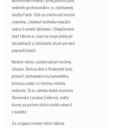
absolvovali minikurz prvej pomoci pod
vedením profesionálov zo záchrannej
služby Falck. Učili sa ošetrovať možné
zranenia, zvládnuť techniku masáže
srdca či umelé dýchanie. Chlapčenská
časť tábora si zase na svoje prišla pri
disciplínach a súťažiach, ktoré pre deti
pripravili hasiči.
Neskôr všetci zasahovali pri možnej
situácii. Úlohou detí a finalistiek bolo
priviesť záchranárov ku kamarátke,
ktorá po páde zo stromu stratila
vedomie. Tú si zahrala druhá vicemiss
Slovensko Luciána Čvirková, vedľa
ktorej sa potom všetci mohli odviezť
v sanitke.
Za zorganizovanie tohto tábora