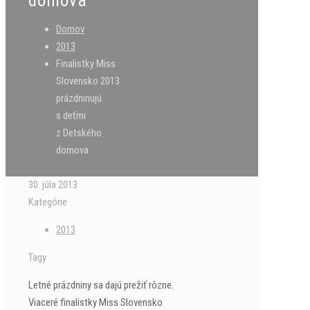
domova
Domov
2013
Finalistky Miss
Slovensko 2013
prázdninujú
s deťmi
z Detského
domova
30. júla 2013
Kategórie
2013
Tagy
Letné prázdniny sa dajú prežiť rôzne.
Viaceré finalistky Miss Slovensko