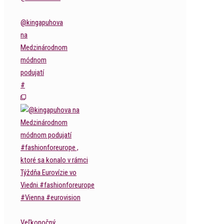
@kingapuhova
na
Medzinárodnom
módnom
podujatí
#
Veľkonočný