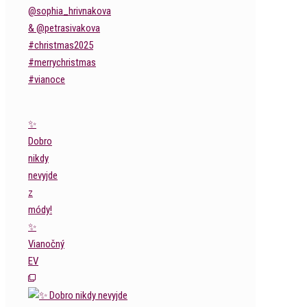
✨
Dobro
nikdy
nevyjde
z
módy!
✨
Vianočný
EV