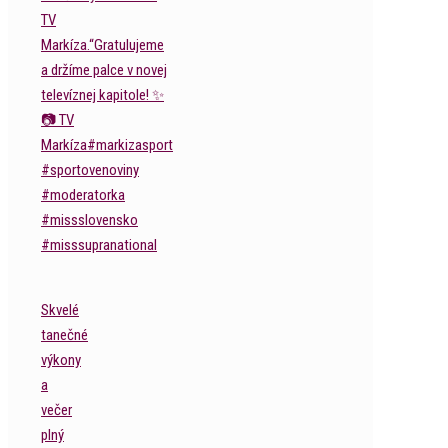
Skvelé
tanečné
výkony
a
večer
plný