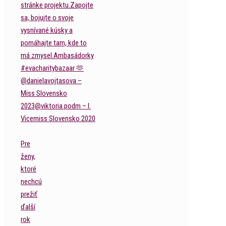
Pre
ženy,
ktoré
nechcú
prežiť
ďalší
rok