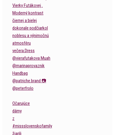
Očarujúce
dámy
z
#missslovenskofamily
žiarili