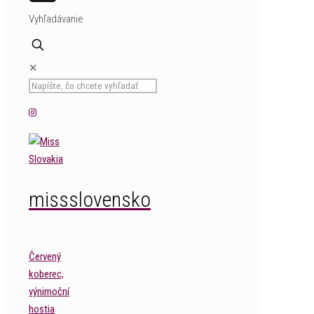
MySpace
Vyhľadávanie
✕
missslovensko
Červený
koberec,
výnimoční
hostia