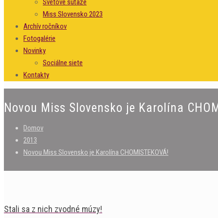
Svetové súťaže
Miss Slovensko 2023
Archív ročníkov
Fotogalérie
Novinky
Sociálne siete
Kontakty
Novou Miss Slovensko je Karolína CH
Domov
2013
Novou Miss Slovensko je Karolína CHOMISTEKOVÁ!
Stali sa z nich zvodné múzy!