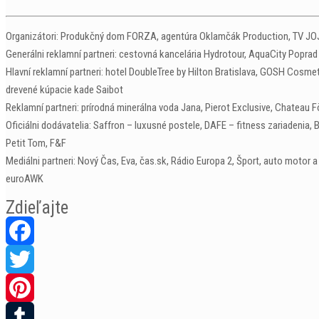
Organizátori: Produkčný dom FORZA, agentúra Oklamčák Production, TV JO
Generálni reklamní partneri: cestovná kancelária Hydrotour, AquaCity Poprad
Hlavní reklamní partneri: hotel DoubleTree by Hilton Bratislava, GOSH Cosm
drevené kúpacie kade Saibot
Reklamní partneri: prírodná minerálna voda Jana, Pierot Exclusive, Chateau Fö
Oficiálni dodávatelia: Saffron – luxusné postele, DAFE – fitness zariadenia
Petit Tom, F&F
Mediálni partneri: Nový Čas, Eva, čas.sk, Rádio Europa 2, Šport, auto motor
euroAWK
Zdieľajte
Facebook
Twitter
Pinterest