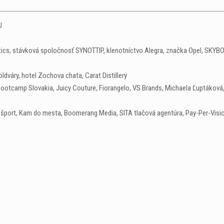
J
etics, stávková spoločnosť SYNOTTIP, klenotníctvo Alegra, značka Opel, SKYBO
ldváry, hotel Zochova chata, Carat Distillery
, Bootcamp Slovakia, Juicy Couture, Fiorangelo, VS Brands, Michaela Ľuptáková
 a šport, Kam do mesta, Boomerang Media, SITA tlačová agentúra, Pay-Per-Visio