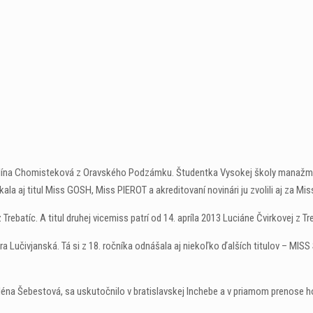
olína Chomisteková z Oravského Podzámku. Študentka Vysokej školy manažme
kala aj titul Miss GOSH, Miss PIEROT a akreditovaní novinári ju zvolili aj za Mi
batíc. A titul druhej vicemiss patrí od 14. apríla 2013 Luciáne Čvirkovej z Tr
a Lučivjanská. Tá si z 18. ročníka odnášala aj niekoľko ďalších titulov – MIS
éna Šebestová, sa uskutočnilo v bratislavskej Inchebe a v priamom prenose ho