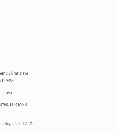
ntu v Bratislave
ss PRESS.
ebišova.
S SYNOTTIP, MISS
 odvysielala TV JOJ.