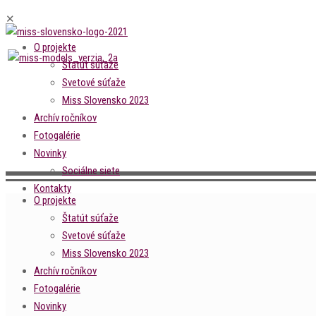
✕
O projekte
Štatút súťaže
Svetové súťaže
Miss Slovensko 2023
Archív ročníkov
Fotogalérie
Novinky
Sociálne siete
Kontakty
O projekte
Štatút súťaže
Svetové súťaže
Miss Slovensko 2023
Archív ročníkov
Fotogalérie
Novinky