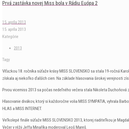
Prvá zastávka novej Miss bola v Rádiu Euópa 2
15. apríla 2013
15. apríla 2013
Kategórie
2013
Tagy
Víťazkou 18. ročníka súťaže krásy MISS SLOVENSKO sa stala 19-ročná Kar
získala aj niekoľko ďalších cien. Na základe hlasovania širokej verejnosti zís
Prvou vicemiss 2013 sa počas nedeľného večera stala Nikoleta Duchoňová z Tre
Hlasovanie divákov, ktorý si každoročne volia MISS SYMPATIA, vyhrala Barbor
HLAS a MISS INTERNET.
Veľkolepé finále súťaže MISS SLOVENSKO 2013, ktorej riaditeľkou je Magdal
Večer v réžii Jeffa Minaříka moderoval Leoš Mareš.