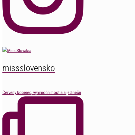
missslovensko
Červený koberec, výnimoční hostia a jedinečn