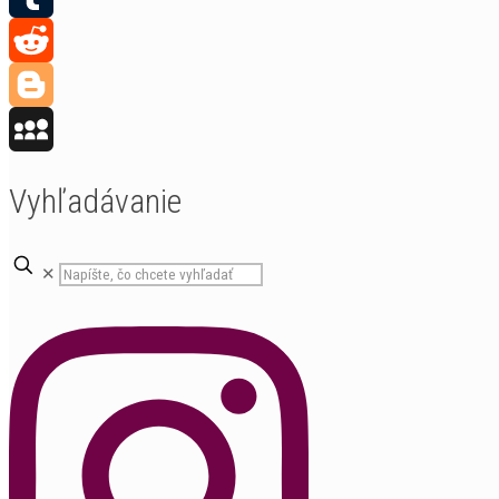
Tumblr
Reddit
Blogger
MySpace
Vyhľadávanie
✕