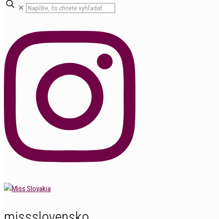
✕
missslovensko