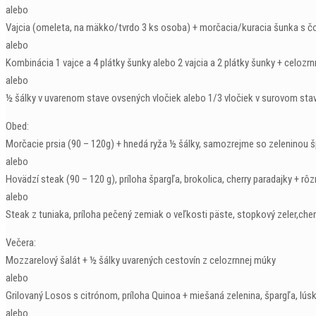
alebo
Vajcia (omeleta, na mäkko/tvrdo 3 ks osoba) + morčacia/kuracia šunka s č
alebo
Kombinácia 1 vajce a 4 plátky šunky alebo 2 vajcia a 2 plátky šunky + celozrn
alebo
½ šálky v uvarenom stave ovsených vločiek alebo 1/3 vločiek v surovom stav
Obed:
Morčacie prsia (90 – 120g) + hnedá ryža ½ šálky, samozrejme so zeleninou šp
alebo
Hovädzí steak (90 – 120 g), príloha špargľa, brokolica, cherry paradajky + 
alebo
Steak z tuniaka, príloha pečený zemiak o veľkosti päste, stopkový zeler,cher
Večera:
Mozzarelový šalát + ½ šálky uvarených cestovín z celozrnnej múky
alebo
Grilovaný Losos s citrónom, príloha Quinoa + miešaná zelenina, špargľa, lús
alebo