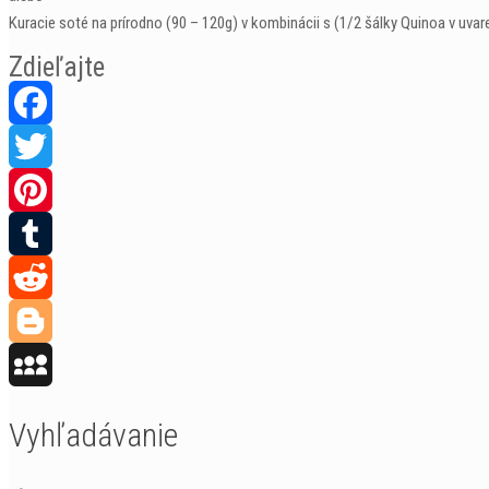
Kuracie soté na prírodno (90 – 120g) v kombinácii s (1/2 šálky Quinoa v uvare
Zdieľajte
Facebook
Twitter
Pinterest
Tumblr
Reddit
Blogger
MySpace
Vyhľadávanie