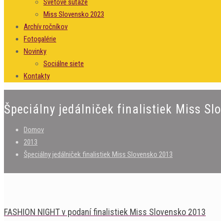
Svetové súťaže
Miss Slovensko 2023
Archív ročníkov
Fotogalérie
Novinky
Sociálne siete
Kontakty
Špeciálny jedálniček finalistiek Miss S
Domov
2013
Špeciálny jedálniček finalistiek Miss Slovensko 2013
FASHION NIGHT v podaní finalistiek Miss Slovensko 2013