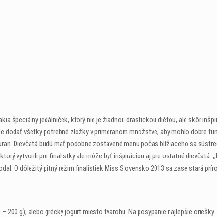
ia špeciálny jedálniček, ktorý nie je žiadnou drastickou diétou, ale skôr inšp
 rade dodať všetky potrebné zložky v primeranom množstve, aby mohlo dobre fu
úš Juran. Dievčatá budú mať podobne zostavené menu počas blížiaceho sa sústr
torý vytvorili pre finalistky ale môže byť inšpiráciou aj pre ostatné dievčatá. ,,N
odal. O dôležitý pitný režim finalistiek Miss Slovensko 2013 sa zase stará prí
0 – 200 g); alebo grécky jogurt miesto tvarohu. Na posypanie najlepšie oriešky