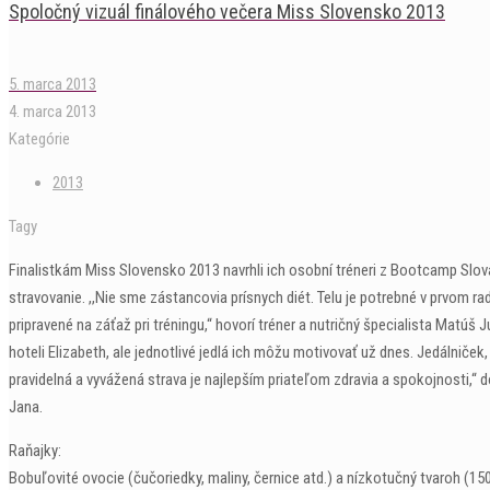
Spoločný vizuál finálového večera Miss Slovensko 2013
5. marca 2013
4. marca 2013
Kategórie
2013
Tagy
Finalistkám Miss Slovensko 2013 navrhli ich osobní tréneri z Bootcamp Slovak
stravovanie. ,,Nie sme zástancovia prísnych diét. Telu je potrebné v prvom
pripravené na záťaž pri tréningu,“ hovorí tréner a nutričný špecialista Mat
hoteli Elizabeth, ale jednotlivé jedlá ich môžu motivovať už dnes. Jedálniček, k
pravidelná a vyvážená strava je najlepším priateľom zdravia a spokojnosti,“ d
Jana.
Raňajky:
Bobuľovité ovocie (čučoriedky, maliny, černice atd.) a nízkotučný tvaroh (15