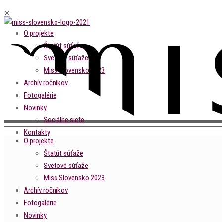
✕
O projekte
Štatút súťaže
Svetové súťaže
Miss Slovensko 2023
Archív ročníkov
Fotogalérie
Novinky
Sociálne siete
Kontakty
O projekte
Štatút súťaže
Svetové súťaže
Miss Slovensko 2023
Archív ročníkov
Fotogalérie
Novinky