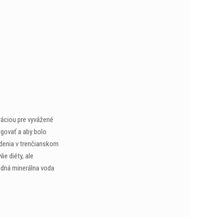
iráciou pre vyvážené
ngovať a aby bolo
edenia v trenčianskom
ie diéty, ale
rodná minerálna voda