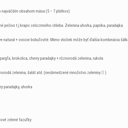
o najväčším obsahom mäsa (5 – 7 plátkov).
né pečivo t.j krajec celozrnného chleba. Zelenina uhorka, paprika, paradajka.
e natural + ovocie bobuľovité. Mimo vločiek môže byť ďalšia kombinácia šálk
argľa, brokolica, cherry paradajky + rôznorodá zelenina, rukola
rôznorodá zelenina, šalát atd. (neobmedzené množstvo zeleniny  )
ry paradajky, uhorka
kové zelené fazuľky