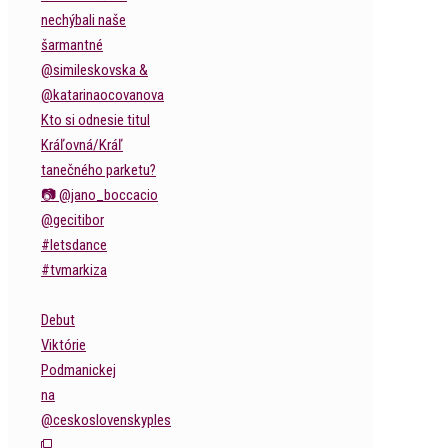
Debut
Viktórie
Podmanickej
na
@ceskoslovenskyples