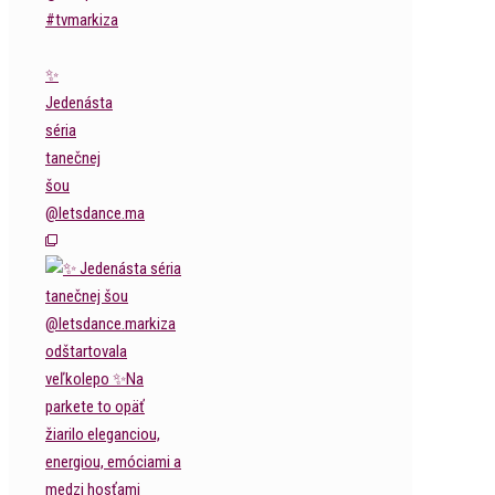
✨
Jedenásta
séria
tanečnej
šou
@letsdance.ma