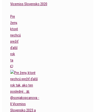
Pre
ženy,
ktoré
nechcú
prežiť
ďalší
rok
ta