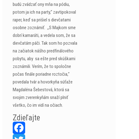
budú zvádzať ony mňa na pódiu,
potom ja ich na party,“ zavtipokoval
raper, keď sa prišiel s dievčatami
osobne zoznámiť. ,,S Majkom sme
dobrí kamaráti, a vedela som, že sa
dievčatám páči. Tak som ho pozvala
na začiatok nášho predfinálového
pobytu, aby sa ešte pred skúškami
zoznámili. Verím, že to spoločne
počas finále poriadne roztočia,“
povedala tvár a hovorkyňa súťaže
Magdaléna Šebestová, ktorá sa
svojim zverenkyňám snaží plniť
všetko, čo im vidí na očiach.
Zdieľajte