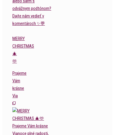
MERRY
CHRISTMAS
🎄
🫶
Prajeme
Vám
krásne
Via