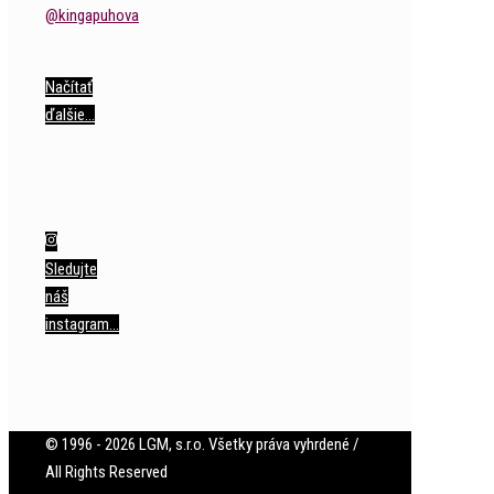
Načítať
ďalšie…
Sledujte
náš
instagram…
© 1996 - 2026 LGM, s.r.o. Všetky práva vyhrdené /
All Rights Reserved