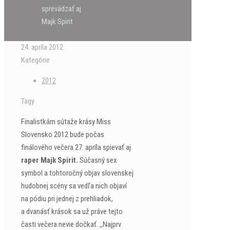
sprevádzať aj
Majk Spirit
24. apríla 2012
Kategórie
2012
Tagy
Finalistkám sútaže krásy Miss
Slovensko 2012 bude počas
finálového večera 27. apríla spievať aj
raper Majk Spirit.
Súčasný sex
symbol a tohtoročný objav slovenskej
hudobnej scény sa vedľa nich objaví
na pódiu pri jednej z prehliadok,
a dvanásť krások sa už práve tejto
časti večera nevie dočkať. ,,Najprv