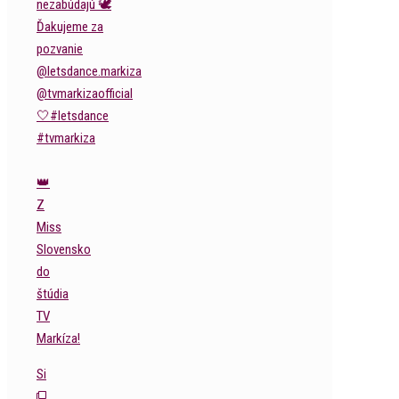
👑
Z
Miss
Slovensko
do
štúdia
TV
Markíza!
Si