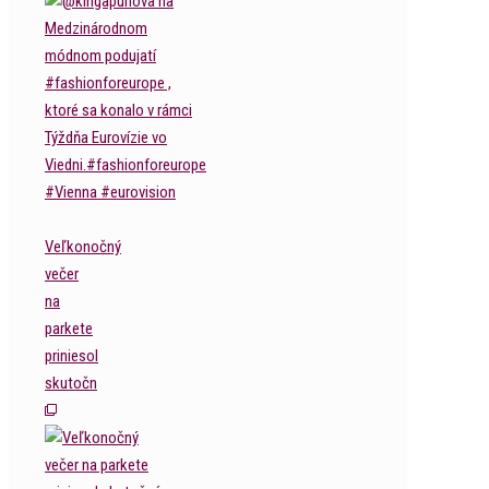
Veľkonočný
večer
na
parkete
priniesol
skutočn