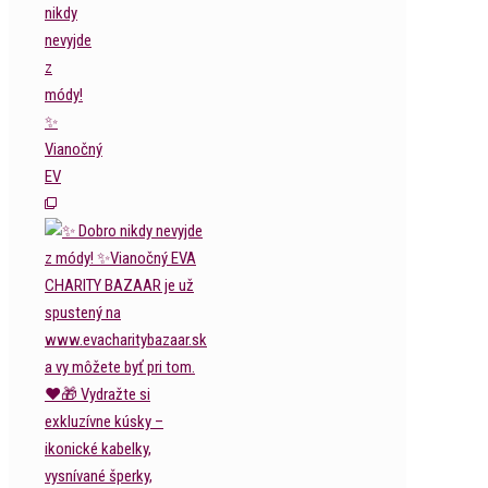
nikdy
nevyjde
z
módy!
✨
Vianočný
EV