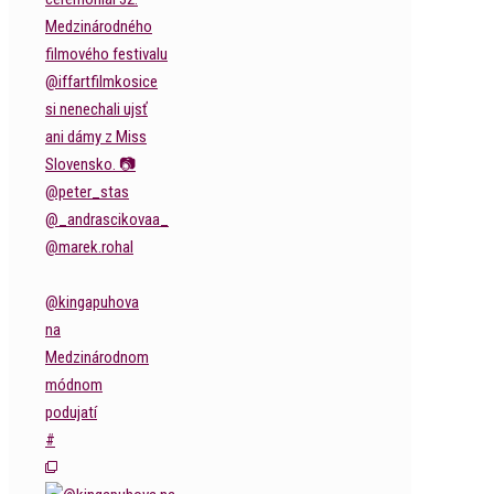
@kingapuhova
na
Medzinárodnom
módnom
podujatí
#