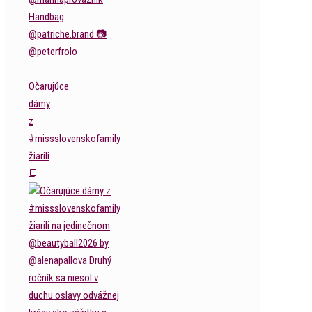
Očarujúce
dámy
z
#missslovenskofamily
žiarili