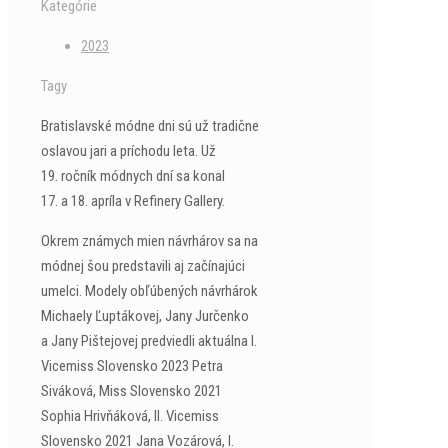
Kategórie
2023
Tagy
Bratislavské módne dni sú už tradične
oslavou jari a príchodu leta. Už
19. ročník módnych dní sa konal
17. a 18. apríla v Refinery Gallery.
Okrem známych mien návrhárov sa na
módnej šou predstavili aj začínajúci
umelci. Modely obľúbených návrhárok
Michaely Ľuptákovej, Jany Jurčenko
a Jany Pištejovej predviedli aktuálna I.
Vicemiss Slovensko 2023 Petra
Siváková, Miss Slovensko 2021
Sophia Hrivňáková, II. Vicemiss
Slovensko 2021 Jana Vozárová, I.