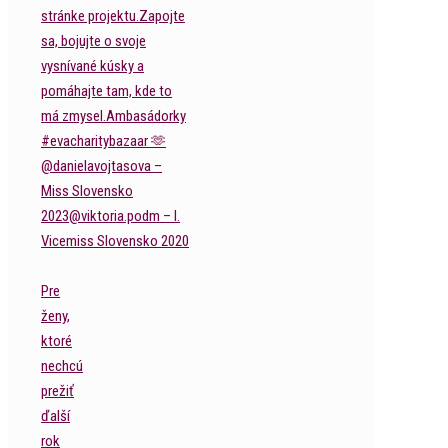
Pre
ženy,
ktoré
nechcú
prežiť
ďalší
rok