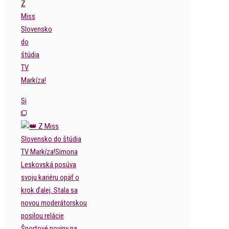
Z
Miss
Slovensko
do
štúdia
TV
Markíza!
Si