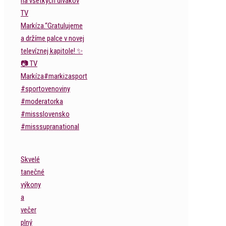
Skvelé
tanečné
výkony
a
večer
plný