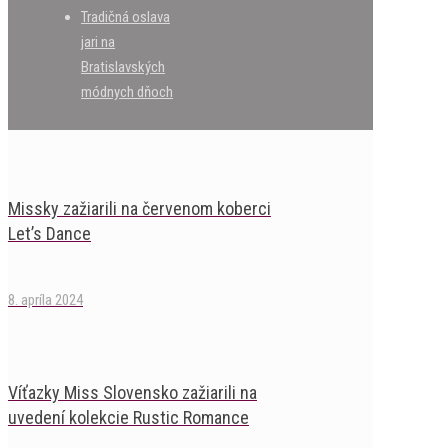
Tradičná oslava
jari na
Bratislavských
módnych dňoch
Missky zažiarili na červenom koberci
Let’s Dance
8. apríla 2024
Víťazky Miss Slovensko zažiarili na
uvedení kolekcie Rustic Romance