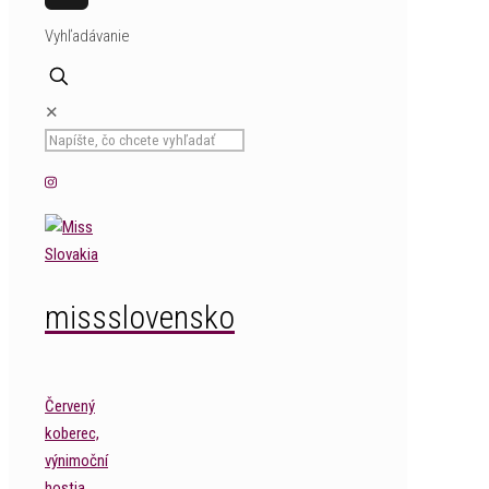
MySpace
Vyhľadávanie
✕
missslovensko
Červený
koberec,
výnimoční
hostia