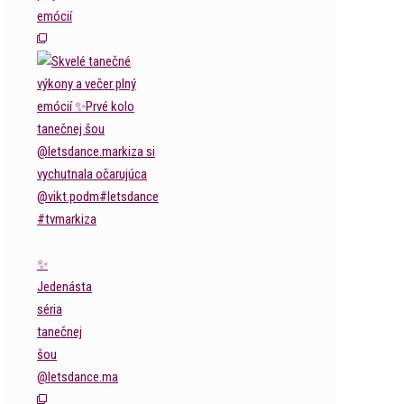
emócií
✨
Jedenásta
séria
tanečnej
šou
@letsdance.ma