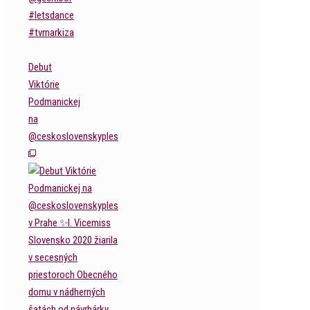
Debut
Viktórie
Podmanickej
na
@ceskoslovenskyples