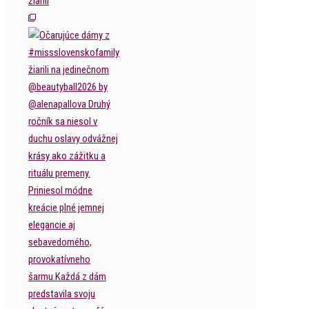
žiarili