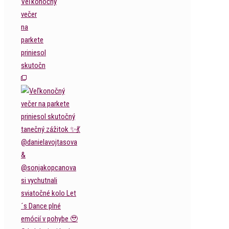
Veľkonočný
večer
na
parkete
priniesol
skutočn