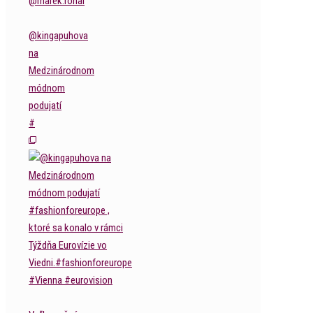
@kingapuhova
na
Medzinárodnom
módnom
podujatí
#