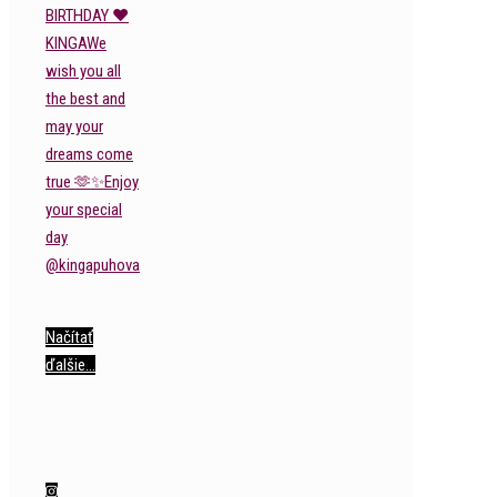
Načítať
ďalšie…