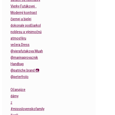
Očarujúce
dámy
z
#missslovenskofamily