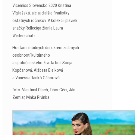
Vicemiss Slovensko 2020 Kristína
Vígľašská, ale aj ďalšie finalistky
ostatných ročníkov. V kolekcii plaviek
značky Relleciga žiarila Laura
Weiterschütz.
Hosťami módnych dní okrem známych
osobností kultúrneho
a spoločenského života boli Sonja
Kopčanová, Alžbeta Bielková
a Vanessa Tankó Gáborová.
foto: Vlastimil Olach, Tibor Géci, Ján
Zemiar, Ivinka Pivinka