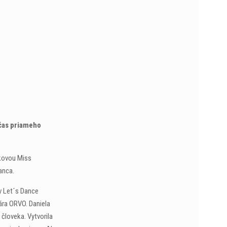
očas priameho
ákovou Miss
tanca.
v Let´s Dance
ára ORVO. Daniela
človeka. Vytvorila