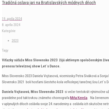
Tradičná oslava jari na Bratislavských módnych dňoch
19. apríla 2024
8. apríla 2024
Kategórie
2023
Tagy
Víťazky súťaže Miss Slovensko 2023 žijú aktívnym spoločenským živ
prenosu televíznej show Let´s Dance.
Miss Slovensko 2023 Daniela Vojtasová, vicemissky Petra Siváková a Sonj
Slovensko 2021 boli hosťami šiesteho kola veľkolepej tanečnej šou Let´s 
Daniela Vojtasová
,
Miss Slovensko 2023
si večer tentokrát výnimočne už
pravidelne pod taktovkou známeho choreografa
Miňa Kereša
. Na červenom 
v uplynulých dňoch oslávila svoje 24. narodeniny a oslávila ich skutočne n