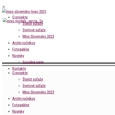
✕
O projekte
Štatút súťaže
Svetové súťaže
Miss Slovensko 2023
Archív ročníkov
Fotogalérie
Novinky
Sociálne siete
Kontakty
O projekte
Štatút súťaže
Svetové súťaže
Miss Slovensko 2023
Archív ročníkov
Fotogalérie
Novinky