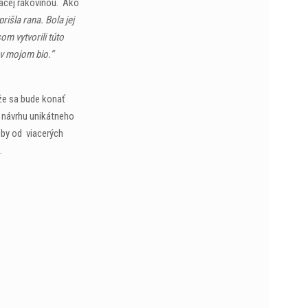
iacej rakovinou. Ako
išla rana. Bola jej
m vytvorili túto
 v mojom bio.“
aže sa bude konať
 návrhu unikátneho
óby od viacerých
.