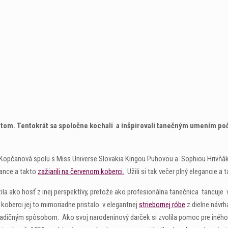
otom. Tentokrát sa spoločne kochali a inšpirovali tanečným umením p
a Kopčanová spolu s Miss Universe Slovakia Kingou Puhovou a Sophiou Hrivň
Dance a takto
zažiarili na červenom koberci.
Užili si tak večer plný elegancie a 
ila ako hosť z inej perspektívy, pretože ako profesionálna tanečnica tancuje 
koberci jej to mimoriadne pristalo v elegantnej
striebornej róbe
z dielne návrh
etradičným spôsobom. Ako svoj narodeninový darček si zvolila pomoc pre iného 