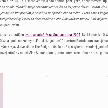
zbierala až 1500 eur, ktoré venovala ako pomoc pani Lydke, bezdomovkyni trp
e sa pokúsi ukončiť svoje bezdomovectvo, čo sa jej pekne darilo. Potom však pr
jim najväčším prianím je potešiť & podporiť niekoho iného. Preto sme s Vaguso
tou jednej kávy, ktorej sa dnes vzdáme alebo ľubovoľnou sumou. Link nájdete
rú pani Lydku.
hodu na prestížnu
svetovú súťaž Miss Supranational 2024
. Už 15. ročník súť
 súťaž a spolu so známym „Floral dizajnérom“ Robertom Bartolenom pracuje na
výuky v jazykovej škole The Bridge a finišuje už aj s výberom vhodnej garder
vej súťaže v rámci Miss Supranational, preto intenzívne trénuje hru na gitaru