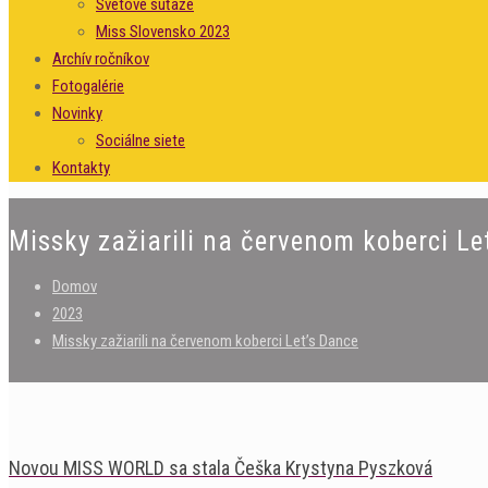
Svetové súťaže
Miss Slovensko 2023
Archív ročníkov
Fotogalérie
Novinky
Sociálne siete
Kontakty
Missky zažiarili na červenom koberci Le
Domov
2023
Missky zažiarili na červenom koberci Let’s Dance
Novou MISS WORLD sa stala Češka Krystyna Pyszková