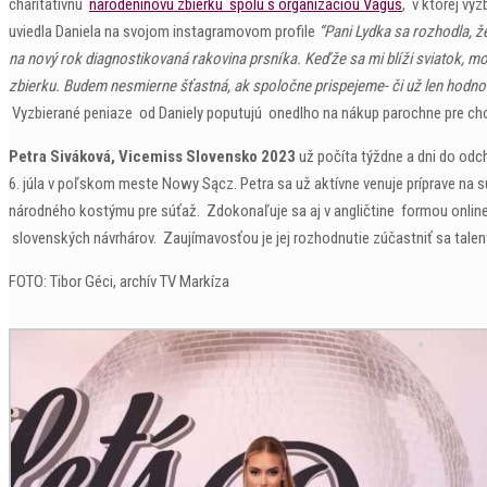
charitatívnu
narodeninovú zbierku spolu s organizáciou Vagus
, v ktorej vy
uviedla Daniela na svojom instagramovom profile
“Pani Lydka sa rozhodla, ž
na nový rok diagnostikovaná rakovina prsníka. Keďže sa mi blíži sviatok, mo
zbierku. Budem nesmierne šťastná, ak spoločne prispejeme- či už len hodno
Vyzbierané peniaze od Daniely poputujú onedlho na nákup parochne pre cho
Petra Siváková, Vicemiss Slovensko 2023
už počíta týždne a dni do odc
6. júla v poľskom meste Nowy Sącz. Petra sa už aktívne venuje príprave na
národného kostýmu pre súťaž. Zdokonaľuje sa aj v angličtine formou online 
slovenských návrhárov. Zaujímavosťou je jej rozhodnutie zúčastniť sa talento
FOTO: Tibor Géci, archív TV Markíza