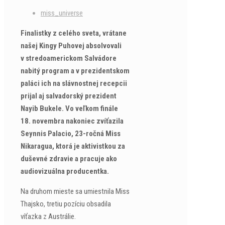
miss_universe
Finalistky z celého sveta, vrátane
našej Kingy Puhovej absolvovali
v stredoamerickom Salvádore
nabitý program a v prezidentskom
paláci ich na slávnostnej recepcii
prijal aj salvadorský prezident
Nayib Bukele. Vo veľkom finále
18. novembra nakoniec zvíťazila
Seynnis Palacio, 23-ročná Miss
Nikaragua, ktorá je aktivistkou za
duševné zdravie a pracuje ako
audiovizuálna producentka.
Na druhom mieste sa umiestnila Miss
Thajsko, tretiu pozíciu obsadila
víťazka z Austrálie.