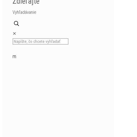
Zdieľajte
Vyhľadávanie
✕
missslovensko