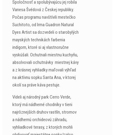
Spoločnosť a spolubývajúcu jej robila
Vanesa Švédová z Českej republiky.
Počas programu navštívili mestečko
Suchitoto, od Irma Guadron Natural
Dyes Artist sa dozvedeli o starobylých
mayských technikách farbenia
indigom, ktoré si aj vlastnoručne
vyskúšali. Ochutnali miestnu kuchyňu,
absolvovali ochutnávky miestnej kávy
a z krásnej vyhliadky maľovali výhľad
na aktívnu sopku Santa Ana, v ktorej
okolí sa práve káva pestuje.
Videli aj národný park Cerro Verde,
ktorý má nádherné chodníky v tieni
najrôznejších druhov rastlín, stromov
a nádhernú orchideovú záhradu,
vyhliadkové terasy, z ktorých mohli
obdivovať majestátne sopky Izalco