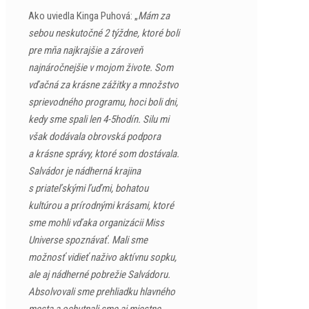
Ako uviedla Kinga Puhová: „
Mám za
sebou neskutočné 2 týždne, ktoré boli
pre mňa najkrajšie a zároveň
najnáročnejšie v mojom živote. Som
vďačná za krásne zážitky a množstvo
sprievodného programu, hoci boli dni,
kedy sme spali len 4-5hodín. Silu mi
však dodávala obrovská podpora
a krásne správy, ktoré som dostávala.
Salvádor je nádherná krajina
s priateľskými ľuďmi, bohatou
kultúrou a prírodnými krásami, ktoré
sme mohli vďaka organizácii Miss
Universe spoznávať. Mali sme
možnosť vidieť naživo aktívnu sopku,
ale aj nádherné pobrežie Salvádoru.
Absolvovali sme prehliadku hlavného