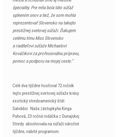
mesta a ochutnali sme aj miestne
špeciality. Pre mňa bola táto súťaž
splnením snov a tiež, že som mohla
reprezentovať Slovensko na takejto
prestížnej svetovej súťaži. Ďakujem
celému tímu Miss Slovensko
a riaditeľovi súťaže Michaelovi
Kováčikovi za profesionálnu prípravu,
pomoc a podporu na mojej ceste.“
Celé dva týždne hosťoval 72.ročník
tejto prestížnej svetovej súťaže krásy
exotický stredoamerický štát
Salvádor. Naša zástupkyňa Kinga
Puhová, 23 ročná rodáčka z Dunajskej
Stredy absolvovala na súťaži náročné
týždne, nabité programom.