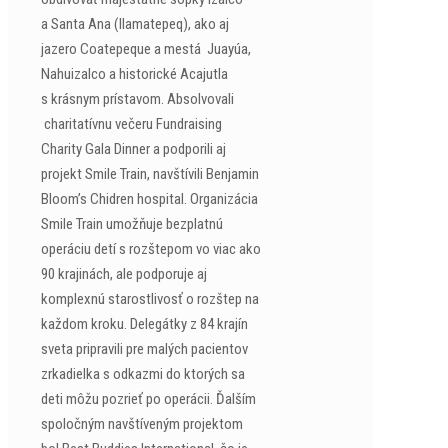
a Santa Ana (Ilamatepeq), ako aj
jazero Coatepeque a mestá Juayúa,
Nahuizalco a historické Acajutla
s krásnym prístavom. Absolvovali
charitatívnu večeru Fundraising
Charity Gala Dinner a podporili aj
projekt Smile Train, navštívili Benjamin
Bloom’s Chidren hospital. Organizácia
Smile Train umožňuje bezplatnú
operáciu detí s rozštepom vo viac ako
90 krajinách, ale podporuje aj
komplexnú starostlivosť o rozštep na
každom kroku. Delegátky z 84 krajín
sveta pripravili pre malých pacientov
zrkadielka s odkazmi do ktorých sa
deti môžu pozrieť po operácii. Ďalším
spoločným navštíveným projektom