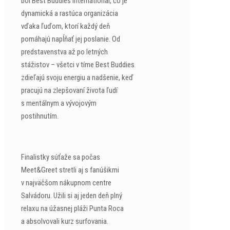
bol Best Buddies International, čo je
dynamická a rastúca organizácia
vďaka ľuďom, ktorí každý deň
pomáhajú napĺňať jej poslanie. Od
predstavenstva až po letných
stážistov – všetci v tíme Best Buddies
zdieľajú svoju energiu a nadšenie, keď
pracujú na zlepšovaní života ľudí
s mentálnym a vývojovým
postihnutím.
Finalistky súťaže sa počas
Meet&Greet stretli aj s fanúšikmi
v najväčšom nákupnom centre
Salvádoru. Užili si aj jeden deň plný
relaxu na úžasnej pláži Punta Roca
a absolvovali kurz surfovania.