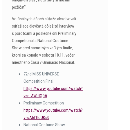
Kinginých šiat „Tieto šaty si musím
požičať“
Vo finálnych dňoch súťaže absolvovali
súťažiace dievčatá dôležité interview
s porotcami a posledné dni Preliminary
Competional a National Costume
Show pred samotným veľkým finále,
ktoré sa konalo v sobotu 18.11. večer
miestneho času v Gimnasio Nacional.
72nd MISS UNIVERSE
Competition Final
https://www.youtube.com/watch?
v=o-AWitlQfiA
Preliminary Competition
https://www.youtube.com/watch?
v=uA6f1IoUKs0
National Costume Show