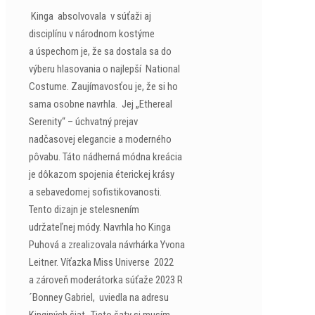
Kinga absolvovala v súťaži aj
disciplínu v národnom kostýme
a úspechom je, že sa dostala sa do
výberu hlasovania o najlepší National
Costume. Zaujímavosťou je, že si ho
sama osobne navrhla. Jej „Ethereal
Serenity“ – úchvatný prejav
nadčasovej elegancie a moderného
pôvabu. Táto nádherná módna kreácia
je dôkazom spojenia éterickej krásy
a sebavedomej sofistikovanosti.
Tento dizajn je stelesnením
udržateľnej módy. Navrhla ho Kinga
Puhová a zrealizovala návrhárka Yvona
Leitner. Víťazka Miss Universe 2022
a zároveň moderátorka súťaže 2023 R
´Bonney Gabriel, uviedla na adresu