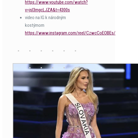
https://www.youtube.com/watch?
v=jsI3mgcLJZA&t=4300s
video na IG k národným
kostýmom
https://www.instagram.com/reel/CzwcCoEOBEs/