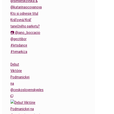
Debut
Viktórie
Podmanickej
na
@ceskoslovenskyples