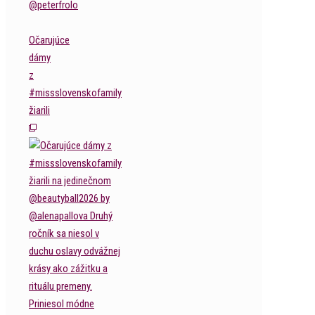
Očarujúce
dámy
z
#missslovenskofamily
žiarili