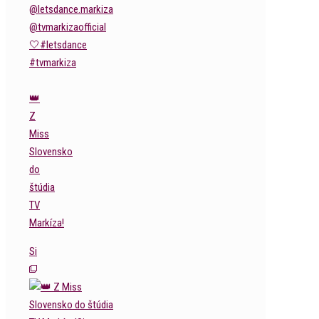
👑
Z
Miss
Slovensko
do
štúdia
TV
Markíza!
Si