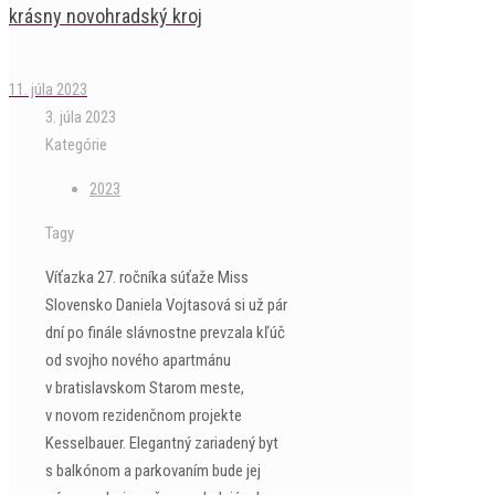
krásny novohradský kroj
11. júla 2023
3. júla 2023
Kategórie
2023
Tagy
Víťazka 27. ročníka súťaže Miss
Slovensko Daniela Vojtasová si už pár
dní po finále slávnostne prevzala kľúč
od svojho nového apartmánu
v bratislavskom Starom meste,
v novom rezidenčnom projekte
Kesselbauer. Elegantný zariadený byt
s balkónom a parkovaním bude jej