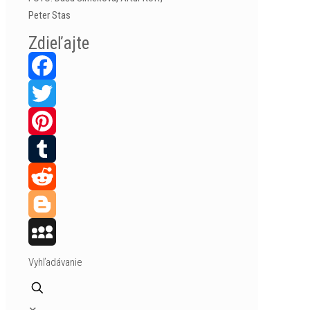
Peter Stas
Zdieľajte
Facebook
Twitter
Pinterest
Tumblr
Reddit
Blogger
MySpace
Vyhľadávanie