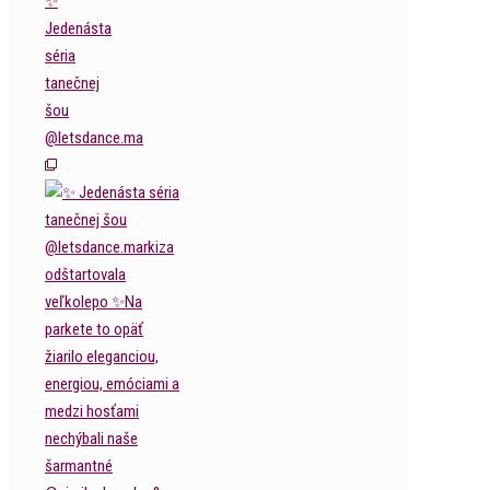
✨
Jedenásta
séria
tanečnej
šou
@letsdance.ma