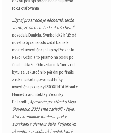
oázou pokoja počas nasledujúceho
roku kraľovania.
,,
Byt aj prostredie je nádherné, takže
verím, že sa mi tu bude skvelo bývať
“
povedala Daniela. Symbolický kľúč od
nového bývania odovzdal Daniele
majiteľ investičnej skupiny Proxenta
Pavol Kožík a to priamo na pódiu po
finále súťaže. Odovzdanie kľúčov od
bytu sa uskutočnilo pár dní po finále
z rúk marketingovej riaditeľky
investičnej skupiny PROXENTA Moniky
Hamed a architektky Veroniky
Pekarčík „
Apartmán pre víťazku Miss
Slovensko 2023 sme zariadili v štýle,
ktorý kombinuje moderné prvky
s prvkami v glamour štýle. Príjemným
akcentom je viedenský výplet, ktorý