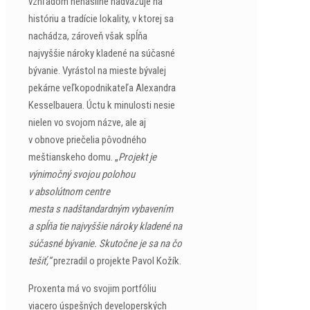
vzhľadom nenásilne nadväzuje na
históriu a tradície lokality, v ktorej sa
nachádza, zároveň však spĺňa
najvyššie nároky kladené na súčasné
bývanie. Vyrástol na mieste bývalej
pekárne veľkopodnikateľa Alexandra
Kesselbauera. Úctu k minulosti nesie
nielen vo svojom názve, ale aj
v obnove priečelia pôvodného
meštianskeho domu. „
Projekt je
výnimočný svojou polohou
v absolútnom centre
mesta s nadštandardným vybavením
a spĺňa tie najvyššie nároky kladené na
súčasné bývanie. Skutočne je sa na čo
tešiť,“
prezradil o projekte Pavol Kožík.
Proxenta má vo svojim portfóliu
viacero úspešných developerských