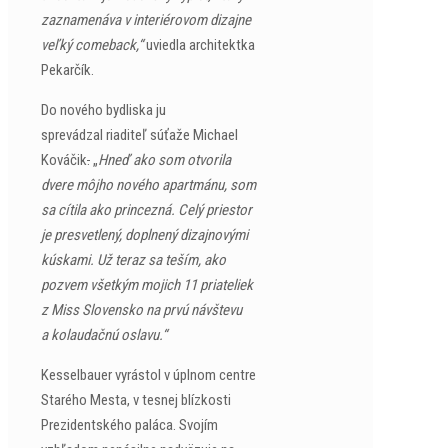
zaznamenáva v interiérovom dizajne
veľký comeback,“
uviedla architektka
Pekarčík.
Do nového bydliska ju
sprevádzal riaditeľ súťaže Michael
Kováčik
.
„
Hneď ako som otvorila
dvere môjho nového apartmánu, som
sa cítila ako princezná. Celý priestor
je presvetlený, doplnený dizajnovými
kúskami. Už teraz sa teším, ako
pozvem všetkým mojich 11 priateliek
z Miss Slovensko na prvú návštevu
a kolaudačnú oslavu.“
Kesselbauer vyrástol v úplnom centre
Starého Mesta, v tesnej blízkosti
Prezidentského paláca. Svojím