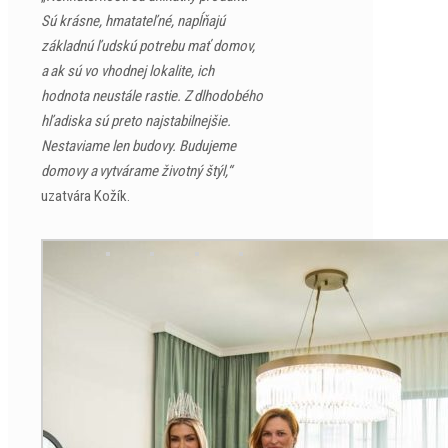
Sú krásne, hmatateľné, napĺňajú
základnú ľudskú potrebu mať domov,
a ak sú vo vhodnej lokalite, ich
hodnota neustále rastie. Z dlhodobého
hľadiska sú preto najstabilnejšie.
Nestaviame len budovy. Budujeme
domovy a vytvárame životný štýl,“
uzatvára Kožík.