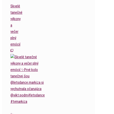
Skvelé
tanečné
výkony
a
večer
plný
emócií