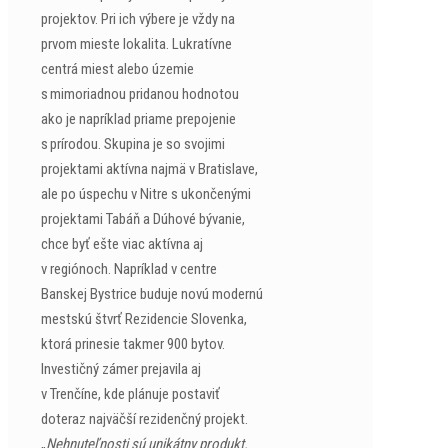
projektov. Pri ich výbere je vždy na
prvom mieste lokalita. Lukratívne
centrá miest alebo územie
s mimoriadnou pridanou hodnotou
ako je napríklad priame prepojenie
s prírodou. Skupina je so svojimi
projektami aktívna najmä v Bratislave,
ale po úspechu v Nitre s ukončenými
projektami Tabáň a Dúhové bývanie,
chce byť ešte viac aktívna aj
v regiónoch. Napríklad v centre
Banskej Bystrice buduje novú modernú
mestskú štvrť Rezidencie Slovenka,
ktorá prinesie takmer 900 bytov.
Investičný zámer prejavila aj
v Trenčíne, kde plánuje postaviť
doteraz najväčší rezidenčný projekt.
„
Nehnuteľnosti sú unikátny produkt.