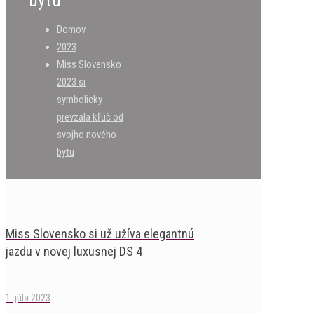
bytu
Domov
2023
Miss Slovensko
2023 si
symbolicky
prevzala kľúč od
svojho nového
bytu
Miss Slovensko si už užíva elegantnú
jazdu v novej luxusnej DS 4
1. júla 2023