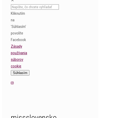
✕
Kliknutím
na
'Súhlasím'
povolíte
Facebook
Zásady
používania
súborov
cookie
Súhlasím
missslovensko