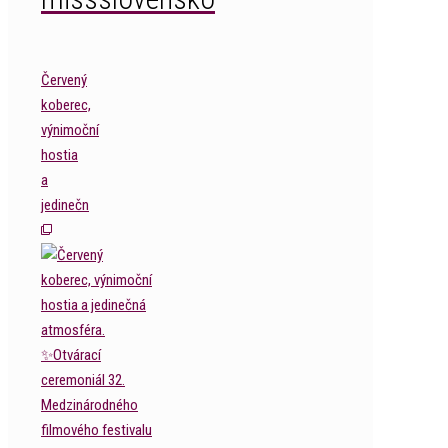
Červený
koberec,
výnimoční
hostia
a
jedinečn