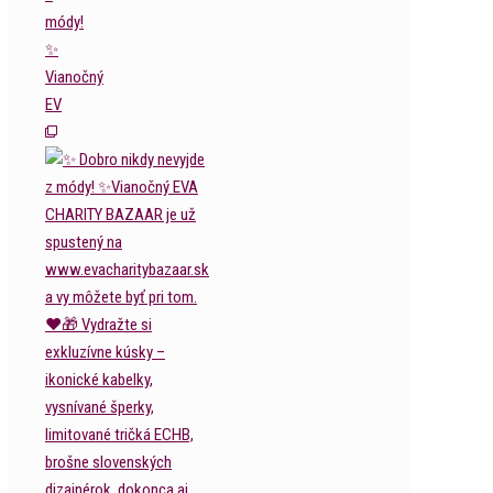
módy!
✨
Vianočný
EV