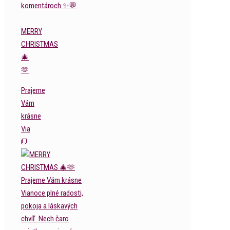
MERRY
CHRISTMAS
🎄
🫶
Prajeme
Vám
krásne
Via