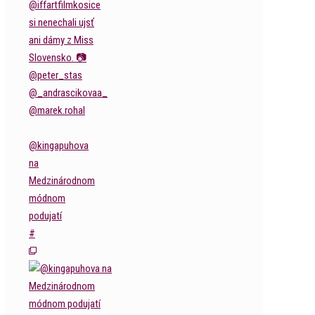
@kingapuhova
na
Medzinárodnom
módnom
podujatí
#