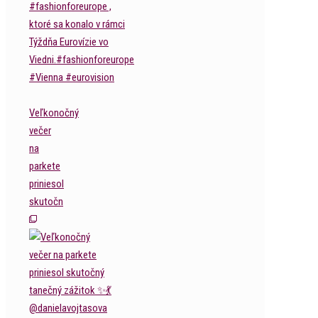
Veľkonočný
večer
na
parkete
priniesol
skutočn