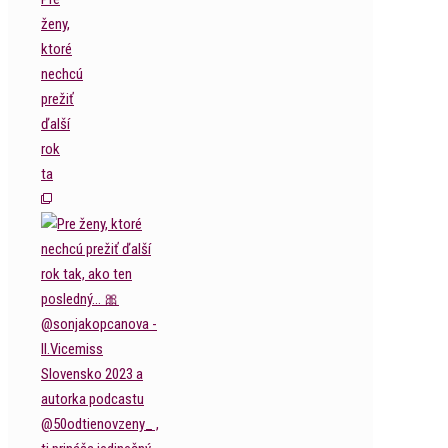
ženy,
ktoré
nechcú
prežiť
ďalší
rok
ta