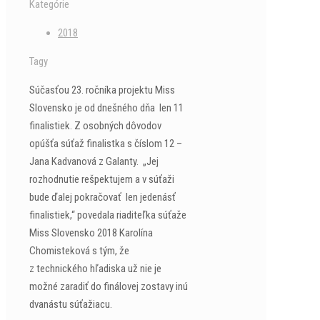
Kategórie
2018
Tagy
Súčasťou 23. ročníka projektu Miss
Slovensko je od dnešného dňa len 11
finalistiek. Z osobných dôvodov
opúšťa súťaž finalistka s číslom 12 –
Jana Kadvanová z Galanty. „Jej
rozhodnutie rešpektujem a v súťaži
bude ďalej pokračovať len jedenásť
finalistiek,“ povedala riaditeľka súťaže
Miss Slovensko 2018 Karolína
Chomisteková s tým, že
z technického hľadiska už nie je
možné zaradiť do finálovej zostavy inú
dvanástu súťažiacu.