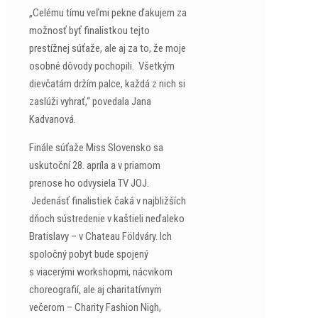
„Celému tímu veľmi pekne ďakujem za
možnosť byť finalistkou tejto
prestížnej súťaže, ale aj za to, že moje
osobné dôvody pochopili. Všetkým
dievčatám držím palce, každá z nich si
zaslúži vyhrať,“ povedala Jana
Kadvanová.
Finále súťaže Miss Slovensko sa
uskutoční 28. apríla a v priamom
prenose ho odvysiela TV JOJ.
Jedenásť finalistiek čaká v najbližších
dňoch sústredenie v kaštieli neďaleko
Bratislavy – v Chateau Földváry. Ich
spoločný pobyt bude spojený
s viacerými workshopmi, nácvikom
choreografií, ale aj charitatívnym
večerom – Charity Fashion Nigh,