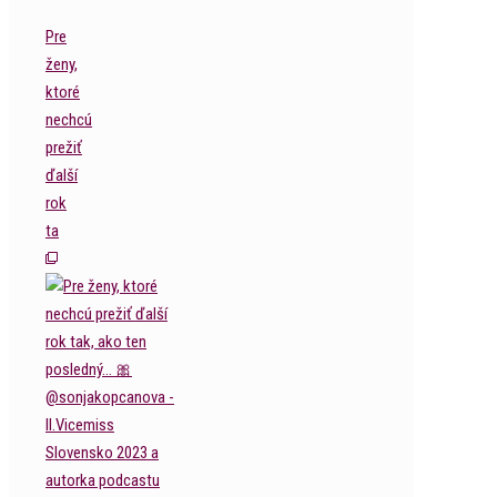
Pre
ženy,
ktoré
nechcú
prežiť
ďalší
rok
ta