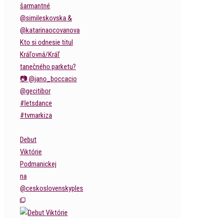
Debut
Viktórie
Podmanickej
na
@ceskoslovenskyples