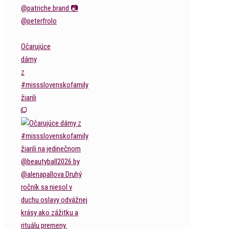
Očarujúce
dámy
z
#missslovenskofamily
žiarili