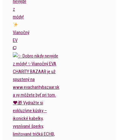
nevyjde
z
módy!
Vianočný
EV