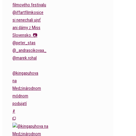
@kingapuhova
na
Medzinárodnom
módnom
podujatí
#