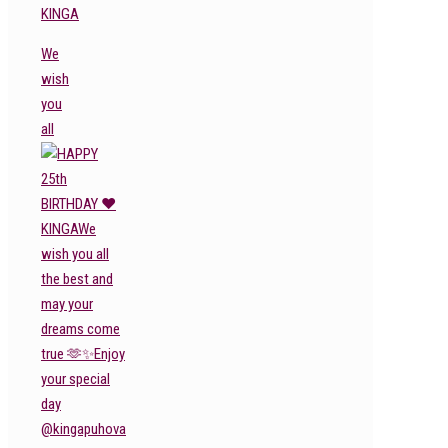
KINGA
We
wish
you
all