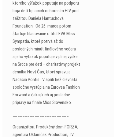
ktorého výťažok poputuje na podporu
boja detí trpiacich ochorením HIV pod
záštitou Daniela Hantuchová
Foundation. Od 26. marca potom
štartuje hlasovanie o titul EVA Miss
Sympatia, ktoré potrvá až do
posledných minút finálového večera
a jeho výťažok poputuje v plnej výške
na Srdce pre deti – charitatívny projekt
denníka Nový Čas, ktorý spravuje
Nadácia Pontis. V apríli tiež dievčatá
spoločne vystúpia na Eurovea Fashion
Forward a čakajú ich aj posledné
prípravy na finále Miss Slovensko.
_______________________
Organizátori: Produkčný dom FORZA,
agentúra Oklamčák Production, TV