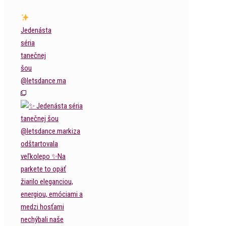
Jedenásta
séria
tanečnej
šou
@letsdance.ma