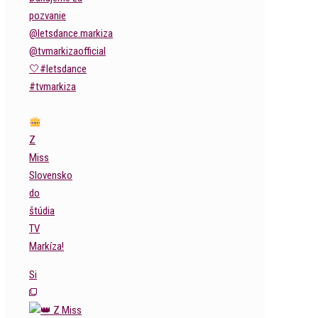
Z
Miss
Slovensko
do
štúdia
TV
Markíza!
Si