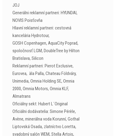
JOJ
Generálni reklamní partneri: HYUNDAI,
NOVIS Poisťovňa
Hlavní reklamní partneri: cestovná
kancelária Hydrotour,
GOSH Copenhagen, AquaCity Poprad,
spoločnosť LGM, DoubleTree by Hilton
Bratislava, Silicon
Reklamní partneri: Pierot Exclusive,
Eurovea, àla Palla, Chateau Földváry,
Unimedia, Omnia Holding SE, Omnia
2000, Omnia Motors, Omnia KLF,
Almatrans
Oficiálny sekt: Hubert L´Original
Oficiálni dodávatelia: Simone Pérèle,
Avène, minerálna voda Korunní, Gothal
Liptovská Osada, zlatníctvo Loretta,
svadobný salón WEM, Stella Artois,