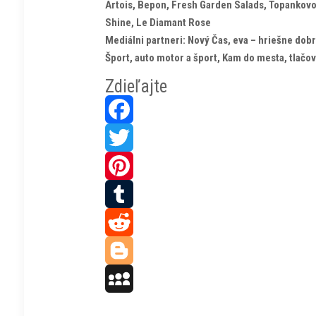
Artois, Bepon, Fresh Garden Salads, Topankovo,
Shine, Le Diamant Rose
Mediálni partneri: Nový Čas, eva – hriešne dob
Šport, auto motor a šport, Kam do mesta, tlačo
Zdieľajte
Facebook
Twitter
Pinterest
Tumblr
Reddit
Blogger
MySpace