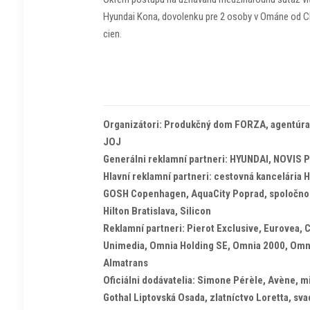
Hyundai Kona, dovolenku pre 2 osoby v Ománe od C
cien.
Organizátori: Produkčný dom FORZA, agentúra
JOJ
Generálni reklamní partneri: HYUNDAI, NOVIS P
Hlavní reklamní partneri: cestovná kancelária 
GOSH Copenhagen, AquaCity Poprad, spoločno
Hilton Bratislava, Silicon
Reklamní partneri: Pierot Exclusive, Eurovea, C
Unimedia, Omnia Holding SE, Omnia 2000, Omn
Almatrans
Oficiálni dodávatelia: Simone Pérèle, Avène, m
Gothal Liptovská Osada, zlatníctvo Loretta, sv