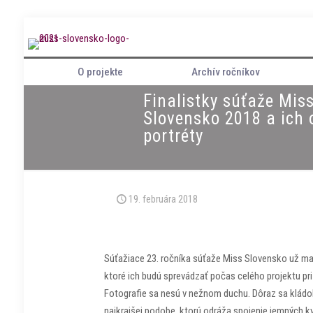
O projekte
Archív ročníkov
Finalistky súťaže Mis
Slovensko 2018 a ich 
portréty
19. februára 2018
Súťažiace 23. ročníka súťaže Miss Slovensko už majú
ktoré ich budú sprevádzať počas celého projektu pr
Fotografie sa nesú v nežnom duchu. Dôraz sa kládol
najkrajšej podobe, ktorú odráža spojenie jemných kv