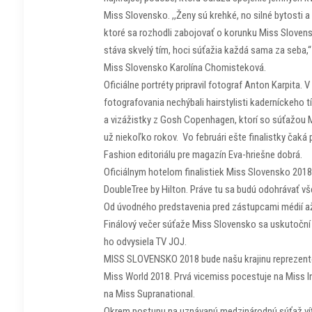
Miss Slovensko. ,,Ženy sú krehké, no silné bytosti a
ktoré sa rozhodli zabojovať o korunku Miss Slovens
stáva skvelý tím, hoci súťažia každá sama za seba,“
Miss Slovensko Karolína Chomisteková.
Oficiálne portréty pripravil fotograf Anton Karpita. V
fotografovania nechýbali hairstylisti kaderníckeho t
a vizážistky z Gosh Copenhagen, ktorí so súťažou 
už niekoľko rokov. Vo februári ešte finalistky čaká
Fashion editoriálu pre magazín Eva-hriešne dobrá.
Oficiálnym hotelom finalistiek Miss Slovensko 2018 
DoubleTree by Hilton. Práve tu sa budú odohrávať v
Od úvodného predstavenia pred zástupcami médií až
Finálový večer súťaže Miss Slovensko sa uskutoční 
ho odvysiela TV JOJ.
MISS SLOVENSKO 2018 bude našu krajinu reprezent
Miss World 2018. Prvá vicemiss pocestuje na Miss I
na Miss Supranational.
Okrem postupu na uznávanú medzinárodnú súťaž ví