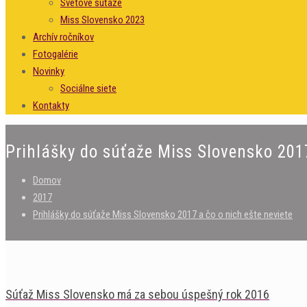
Svetové súťaže
Miss Slovensko 2023
Archív ročníkov
Fotogalérie
Novinky
Sociálne siete
Kontakty
Prihlášky do súťaže Miss Slovensko 2017
Domov
2017
Prihlášky do súťaže Miss Slovensko 2017 a čo o nich ešte neviete
Súťaž Miss Slovensko má za sebou úspešný rok 2016