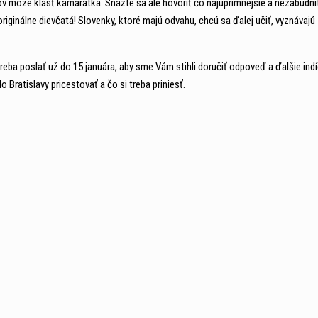
 môže klásť kamarátka. Snažte sa ale hovoriť čo najúprimnejšie a nezabudni
inálne dievčatá! Slovenky, ktoré majú odvahu, chcú sa ďalej učiť, vyznávajú z
treba poslať už do 15.januára, aby sme Vám stihli doručiť odpoveď a ďalšie indí
Bratislavy pricestovať a čo si treba priniesť.