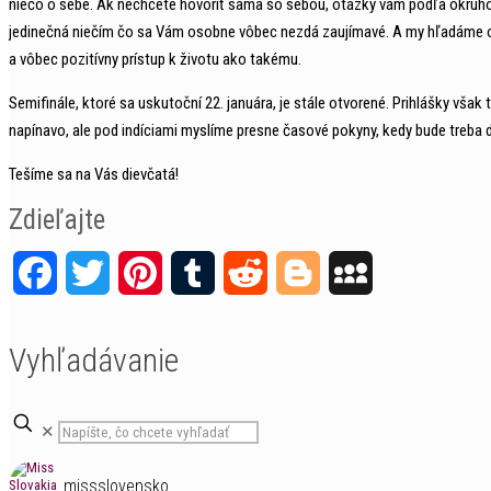
niečo o sebe. Ak nechcete hovoriť sama so sebou, otázky vám podľa okruhov
jedinečná niečím čo sa Vám osobne vôbec nezdá zaujímavé. A my hľadáme orig
a vôbec pozitívny prístup k životu ako takému.
Semifinále, ktoré sa uskutoční 22. januára, je stále otvorené. Prihlášky však 
napínavo, ale pod indíciami myslíme presne časové pokyny, kedy bude treba do 
Tešíme sa na Vás dievčatá!
Zdieľajte
Facebook
Twitter
Pinterest
Tumblr
Reddit
Blogger
MySpace
Vyhľadávanie
✕
missslovensko