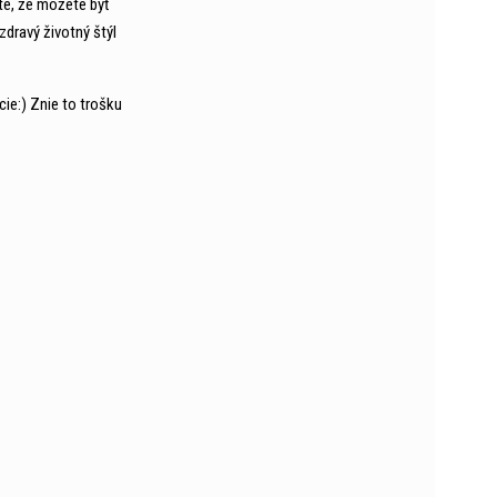
te, že môžete byť
dravý životný štýl
cie:) Znie to trošku