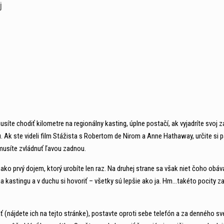
j
te chodiť kilometre na regionálny kasting, úplne postačí, ak vyjadríte svoj 
Ak ste videli film Stážista s Robertom de Nirom a Anne Hathaway, určite si 
 musíte zvládnuť ľavou zadnou.
ie ako prvý dojem, ktorý urobíte len raz. Na druhej strane sa však niet čoho obáv
kastingu a v duchu si hovoriť – všetky sú lepšie ako ja. Hm…takéto pocity za
ať (nájdete ich na tejto stránke), postavte oproti sebe telefón a za denného sv