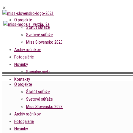
✕
O projekte
Štatút súťaže
Svetové súťaže
Miss Slovensko 2023
Archív ročníkov
Fotogalérie
Novinky
Sociálne siete
Kontakty
O projekte
Štatút súťaže
Svetové súťaže
Miss Slovensko 2023
Archív ročníkov
Fotogalérie
Novinky