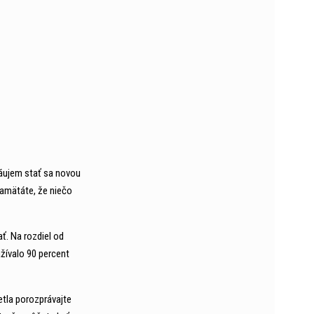
záujem stať sa novou
pamätáte, že niečo
ať. Na rozdiel od
žívalo 90 percent
etla porozprávajte