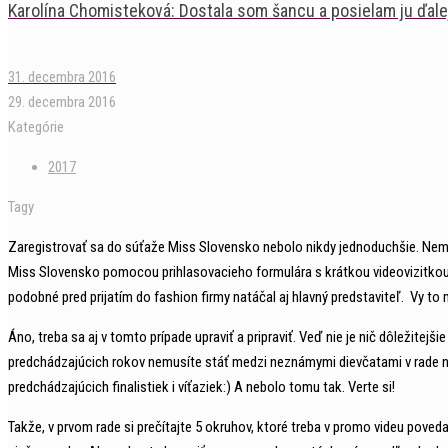
Karolína Chomisteková: Dostala som šancu a posielam ju ďale
31. decembra 2016
29. decembra 2016
Kategórie
2017
Tagy
Zaregistrovať sa do súťaže Miss Slovensko nebolo nikdy jednoduchšie. Nemusí
Miss Slovensko pomocou prihlasovacieho formulára s krátkou videovizitkou. 
podobné pred prijatím do fashion firmy natáčal aj hlavný predstaviteľ. Vy to
Áno, treba sa aj v tomto prípade upraviť a pripraviť. Veď nie je nič dôležitejš
predchádzajúcich rokov nemusíte stáť medzi neznámymi dievčatami v rade na 
predchádzajúcich finalistiek i víťaziek:) A nebolo tomu tak. Verte si!
Takže, v prvom rade si prečítajte 5 okruhov, ktoré treba v promo videu poved