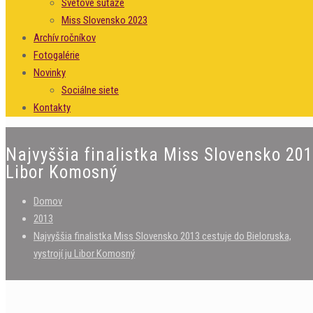
Svetové súťaže
Miss Slovensko 2023
Archív ročníkov
Fotogalérie
Novinky
Sociálne siete
Kontakty
Najvyššia finalistka Miss Slovensko 2013
Libor Komosný
Domov
2013
Najvyššia finalistka Miss Slovensko 2013 cestuje do Bieloruska,
vystrojí ju Libor Komosný