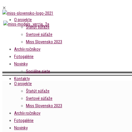
✕
O projekte
Štatút súťaže
Svetové súťaže
Miss Slovensko 2023
Archív ročníkov
Fotogalérie
Novinky
Sociálne siete
Kontakty
O projekte
Štatút súťaže
Svetové súťaže
Miss Slovensko 2023
Archív ročníkov
Fotogalérie
Novinky