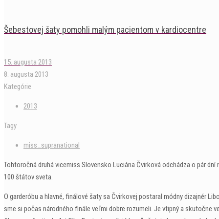
Šebestovej šaty pomohli malým pacientom v kardiocentre
15. augusta 2013
8. augusta 2013
Kategórie
2013
Tagy
miss_supranational
Tohtoročná druhá vicemiss Slovensko Luciána Čvirková odchádza o pár dní 
100 štátov sveta.
O garderóbu a hlavné, finálové šaty sa Čvirkovej postaral módny dizajnér L
sme si počas národného finále veľmi dobre rozumeli. Je vtipný a skutočne veľ