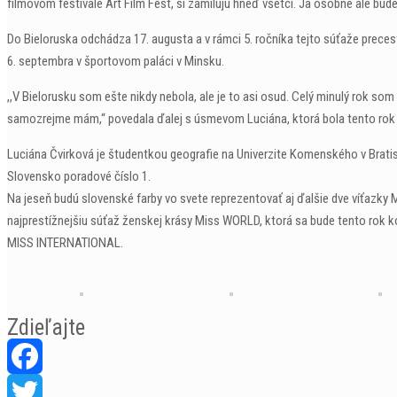
filmovom festivale Art Film Fest, si zamilujú hneď všetci. Ja osobne ale bude
Do Bieloruska odchádza 17. augusta a v rámci 5. ročníka tejto súťaže prece
6. septembra v športovom paláci v Minsku.
,,V Bielorusku som ešte nikdy nebola, ale je to asi osud. Celý minulý rok som
samozrejme mám,“ povedala ďalej s úsmevom Luciána, ktorá bola tento rok 
Luciána Čvirková je študentkou geografie na Univerzite Komenského v Bratis
Slovensko poradové číslo 1.
Na jeseň budú slovenské farby vo svete reprezentovať aj ďalšie dve víťazk
najprestížnejšiu súťaž ženskej krásy Miss WORLD, ktorá sa bude tento rok k
MISS INTERNATIONAL.
Zdieľajte
Facebook