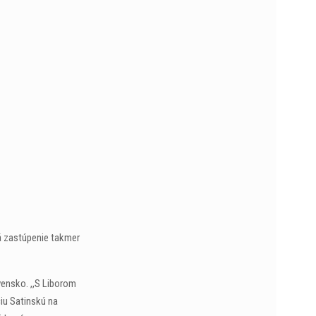
á zastúpenie takmer
vensko. ,,S Liborom
ciu Satinskú na