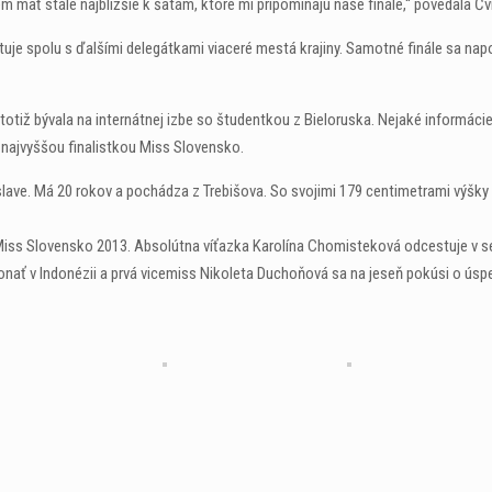
m mať stále najbližšie k šatám, ktoré mi pripomínajú naše finále,“ povedala Čv
stuje spolu s ďalšími delegátkami viaceré mestá krajiny. Samotné finále sa na
 totiž bývala na internátnej izbe so študentkou z Bieloruska. Nejaké informácie 
najvyššou finalistkou Miss Slovensko.
lave. Má 20 rokov a pochádza z Trebišova. So svojimi 179 centimetrami výšky
y Miss Slovensko 2013. Absolútna víťazka Karolína Chomisteková odcestuje v s
onať v Indonézii a prvá vicemiss Nikoleta Duchoňová sa na jeseň pokúsi o ús