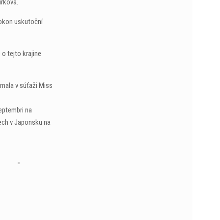
irková.
pokon uskutoční
o tejto krajine
 mala v súťaži Miss
eptembri na
pech v Japonsku na