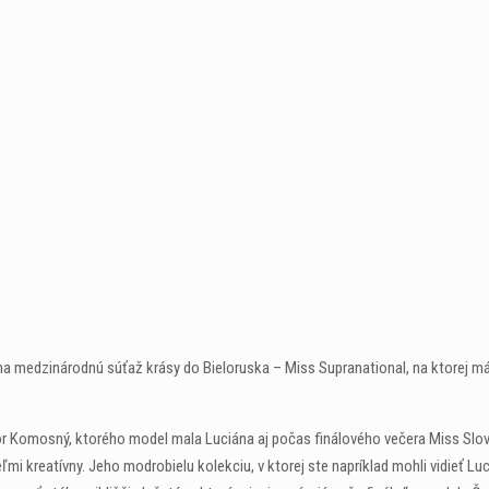
na medzinárodnú súťaž krásy do Bieloruska – Miss Supranational, na ktorej m
ibor Komosný, ktorého model mala Luciána aj počas finálového večera Miss Slo
mi kreatívny. Jeho modrobielu kolekciu, v ktorej ste napríklad mohli vidieť Lu