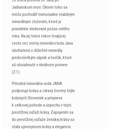
zo srdca pohoria Sv. Jany pri
Jadranskom mori. Okrem toho sa
môže pochváliť mimoriadne stabilným
minerálnym zložením, ktoré je
pravidelne sledované počas celého
roka. Na jej tisíce rokov trvajúcej
ceste cez vrstvy minerálov bola Jana
obohatená o dôležité minerály,
predovšetkým vápnik a horčík, ktoré
sú obsiahnuté v ideálnom pomere
(2:1).
Prírodná minerálna voda JANA
podporuje krásu a zdravý životný štýle
krásnych Sloveniek a prispieva
k celkovej pohode a úspechu v tejto
prestížnej súťaži krásy. Zapojením sa
do prestížnej súťaže ženskej krásy sa
stala synonymom krásy a elegancie.