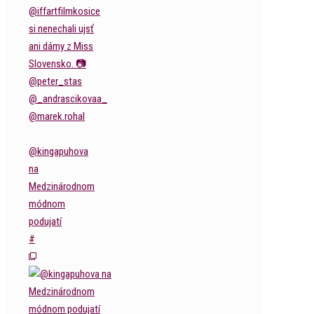
@kingapuhova
na
Medzinárodnom
módnom
podujatí
#