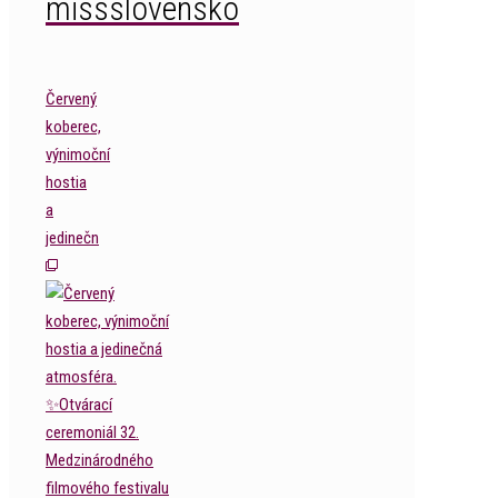
missslovensko
Červený
koberec,
výnimoční
hostia
a
jedinečn