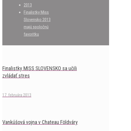
2013
Finalistky Miss
Slovensko 2013
majú spoločnú
favoritku
Finalistky MISS SLOVENSKO sa učili
zvládať stres
17. februára 2013
Vankúšová vojna v Chateau Földváry