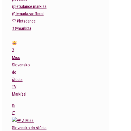
Z
Miss
Slovensko
do
štúdia
TV
Markíza!
Si