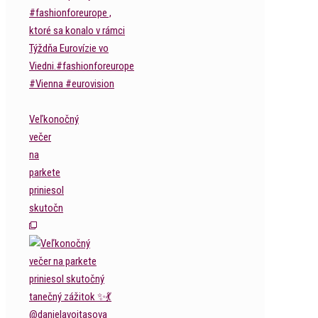
Veľkonočný
večer
na
parkete
priniesol
skutočn