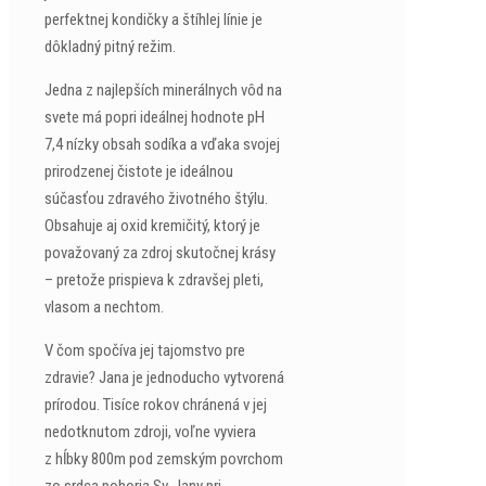
perfektnej kondičky a štíhlej línie je
dôkladný pitný režim.
Jedna z najlepších minerálnych vôd na
svete má popri ideálnej hodnote pH
7,4 nízky obsah sodíka a vďaka svojej
prirodzenej čistote je ideálnou
súčasťou zdravého životného štýlu.
Obsahuje aj oxid kremičitý, ktorý je
považovaný za zdroj skutočnej krásy
– pretože prispieva k zdravšej pleti,
vlasom a nechtom.
V čom spočíva jej tajomstvo pre
zdravie? Jana je jednoducho vytvorená
prírodou. Tisíce rokov chránená v jej
nedotknutom zdroji, voľne vyviera
z hĺbky 800m pod zemským povrchom