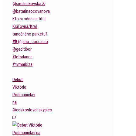
Debut
Viktórie
Podmanickej
na
@ceskoslovenskyples