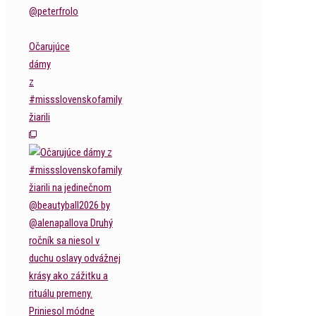
Očarujúce
dámy
z
#missslovenskofamily
žiarili