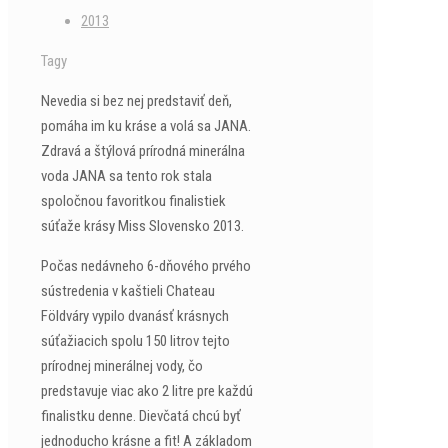
2013
Tagy
Nevedia si bez nej predstaviť deň,
pomáha im ku kráse a volá sa JANA.
Zdravá a štýlová prírodná minerálna
voda JANA sa tento rok stala
spoločnou favoritkou finalistiek
súťaže krásy Miss Slovensko 2013.
Počas nedávneho 6-dňového prvého
sústredenia v kaštieli Chateau
Földváry vypilo dvanásť krásnych
súťažiacich spolu 150 litrov tejto
prírodnej minerálnej vody, čo
predstavuje viac ako 2 litre pre každú
finalistku denne. Dievčatá chcú byť
jednoducho krásne a fit! A základom