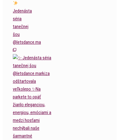
Jedenásta
séria
tanečnej
šou
@letsdance.ma