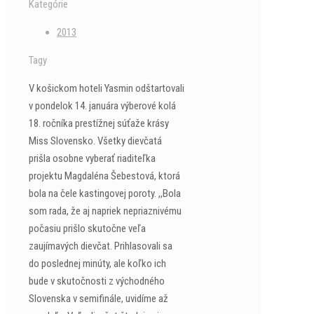
Kategórie
2013
Tagy
V košickom hoteli Yasmin odštartovali
v pondelok 14. januára výberové kolá
18. ročníka prestížnej súťaže krásy
Miss Slovensko. Všetky dievčatá
prišla osobne vyberať riaditeľka
projektu Magdaléna Šebestová, ktorá
bola na čele kastingovej poroty. ,,Bola
som rada, že aj napriek nepriaznivému
počasiu prišlo skutočne veľa
zaujímavých dievčat. Prihlasovali sa
do poslednej minúty, ale koľko ich
bude v skutočnosti z východného
Slovenska v semifinále, uvidíme až