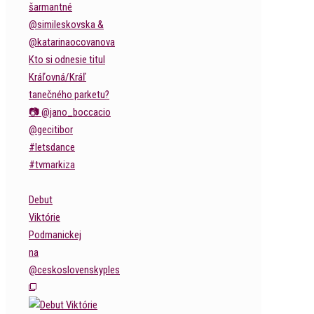
Debut
Viktórie
Podmanickej
na
@ceskoslovenskyples