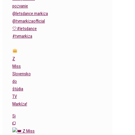
Z
Miss
Slovensko
do
štúdia
TV
Markíza!
Si