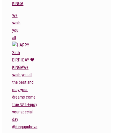
KINGA
We
wish
you
all