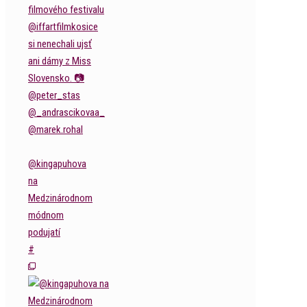
@kingapuhova
na
Medzinárodnom
módnom
podujatí
#