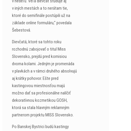
v nedeľu. Veľa dievčat študuje aj
v iných mestách a to nerátam tie,
ktoré do semifinále postúpili už na
základe online formuláru,” povedala
Šebestová.
Dievčatá, ktoré sa tohto roku
rozhodnú zabojovať o titul Miss
Slovensko, prejdú pred komisiou
dvoma kolami. Jedným je promenáda
v plavkách a v rámci druhého absolvujú
aj krátky pohovor. Ešte pred
kastingovou miestnosťou majú
možno dať sa profesionálne nalíčiť
dekoratívnou kozmetikou GOSH,
ktorá sa stala hlavným reklamným
partnerom projektu MISS Slovensko.
Po Banskej Bystrici budú kastingy