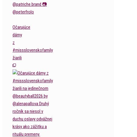
Očarujúce
dámy
z
#missslovenskofamily
žiarili