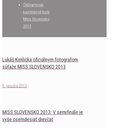
Odštartovali
kastingové kolá
Miss Slovensko
2013
Lukáš Kimlička oficiálnym fotografom
súťaže MISS SLOVENSKO 2013
9. januára 2013
MISS SLOVENSKO 2013: V semifinále je
vyše osemdesiat dievčat