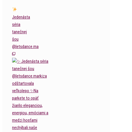
Jedenásta
séria
tanečnej
šou
@letsdance.ma