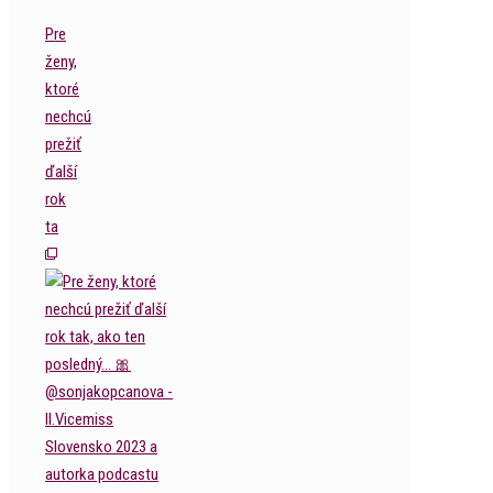
Pre
ženy,
ktoré
nechcú
prežiť
ďalší
rok
ta