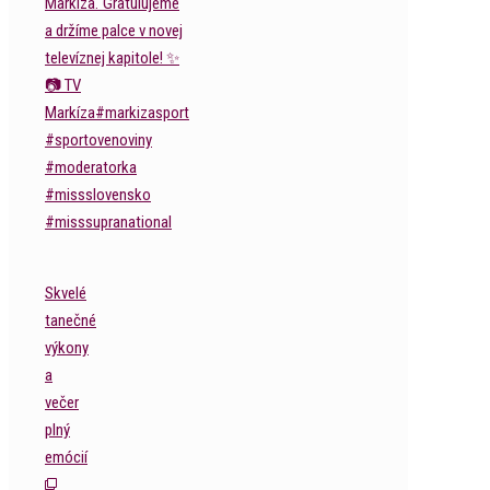
Skvelé
tanečné
výkony
a
večer
plný
emócií