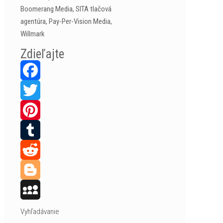
Boomerang Media, SITA tlačová
agentúra, Pay-Per-Vision Media,
Willmark
Zdieľajte
Facebook
Twitter
Pinterest
Tumblr
Reddit
Blogger
MySpace
Vyhľadávanie