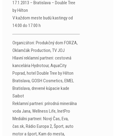
17.1.2013 – Bratislava – Double Tree
by Hilton
V každom meste budú kastingy od
14.00 do 17.00 h
Organizátori: Produkčný dom FORZA,
Oklamčák Production, TV JOJ
Hlavní reklamní partneri: cestovná
kancelária Hydrotour, AquaCity
Poprad, hotel Double Tree by Hilton
Bratislava, GOSH Cosmetics, EMEL
Bratislava, drevené kúpacie kade
Saibot
Reklamní partneri: prírodná minerálna
voda Jana, Wellness Life, InetPro
Mediálni partneri: Nový Čas, Eva,
čas.sk, Rádio Europa 2, Šport, auto
motor a šport, Kam do mesta,