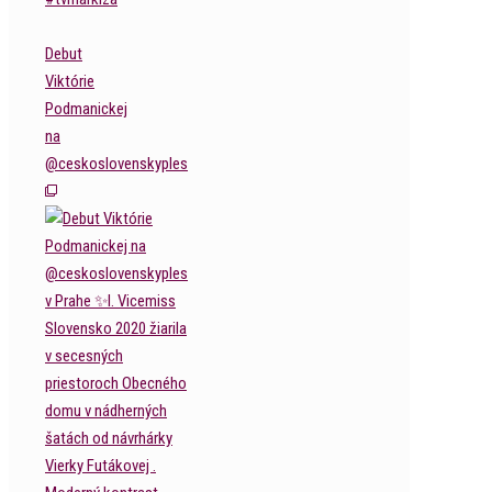
Debut
Viktórie
Podmanickej
na
@ceskoslovenskyples