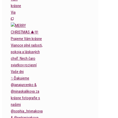
krásne
Via