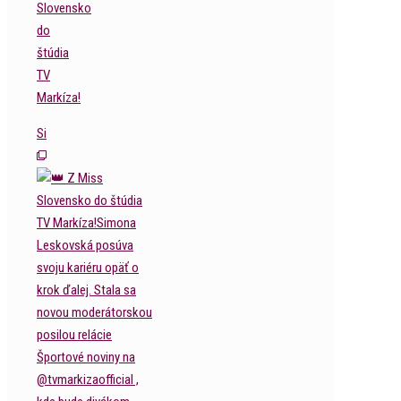
Slovensko
do
štúdia
TV
Markíza!
Si