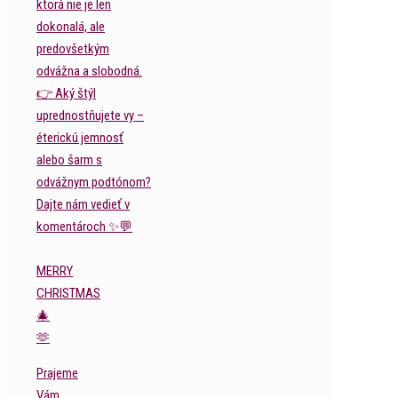
MERRY
CHRISTMAS
🎄
🫶
Prajeme
Vám