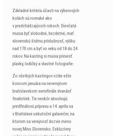
Základné kritéria účasti na výberových
kolách sú rovnaké ako
v predchádzajúcich rokoch. Dievčatá
musia byť slobodné, bezdetné, mať
slovenskú štátnu príslušnosť, výšku
nad 170 cm a byť vo veku od 18 do 24
rokov. Na kasting si musia priniesť
plavky, lodičky a vlastné fotografie.
Zo všetkých kastingov vzíde ešte
koncom januára na neverejnom
bratislavskom semifinále dvanásť
finalistiek. Tie neskôr absolvujú
predfinálovú prípravu a 14. apríla sa
v Bratislave uskutoční galavečer, na
ktorom sa verejnosť dozvie meno
novej Miss Slovensko. Exkluzívny