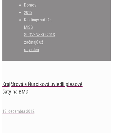
Domov
2013
Kastingy súťaže
MISS
SLOVENSKO 2013
začínajú už
o týždeň
Krajčírová a Ňurciková uviedli plesové
šaty na BMD
18. decembra 2012