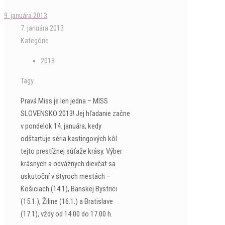
9. januára 2013
7. januára 2013
Kategórie
2013
Tagy
Pravá Miss je len jedna – MISS
SLOVENSKO 2013! Jej hľadanie začne
v pondelok 14. januára, kedy
odštartuje séria kastingových kôl
tejto prestížnej súťaže krásy. Výber
krásnych a odvážnych dievčat sa
uskutoční v štyroch mestách –
Košiciach (14.1), Banskej Bystrici
(15.1.), Žiline (16.1.) a Bratislave
(17.1), vždy od 14.00 do 17.00 h.