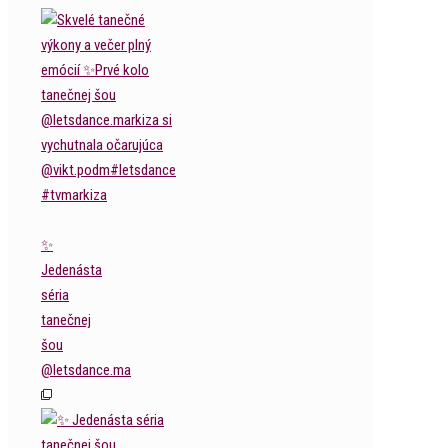
✨
Jedenásta
séria
tanečnej
šou
@letsdance.ma