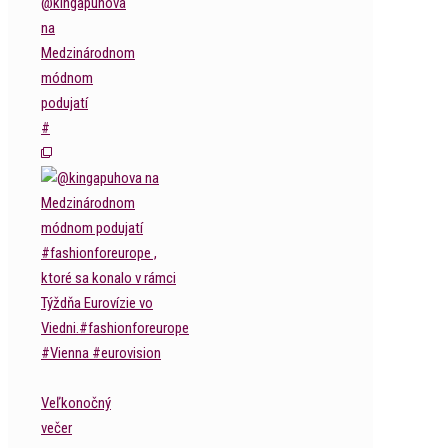
@kingapuhova
na
Medzinárodnom
módnom
podujatí
#
Veľkonočný
večer