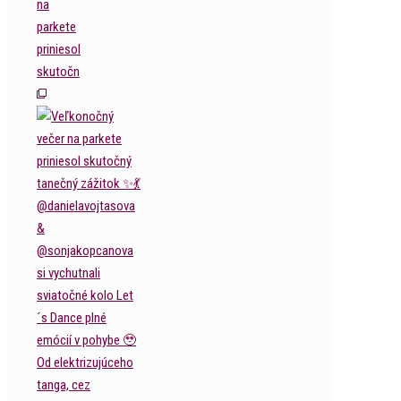
na
parkete
priniesol
skutočn