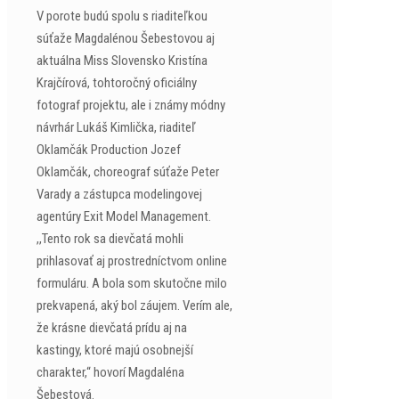
V porote budú spolu s riaditeľkou
súťaže Magdalénou Šebestovou aj
aktuálna Miss Slovensko Kristína
Krajčírová, tohtoročný oficiálny
fotograf projektu, ale i známy módny
návrhár Lukáš Kimlička, riaditeľ
Oklamčák Production Jozef
Oklamčák, choreograf súťaže Peter
Varady a zástupca modelingovej
agentúry Exit Model Management.
,,Tento rok sa dievčatá mohli
prihlasovať aj prostredníctvom online
formuláru. A bola som skutočne milo
prekvapená, aký bol záujem. Verím ale,
že krásne dievčatá prídu aj na
kastingy, ktoré majú osobnejší
charakter,“ hovorí Magdaléna
Šebestová.