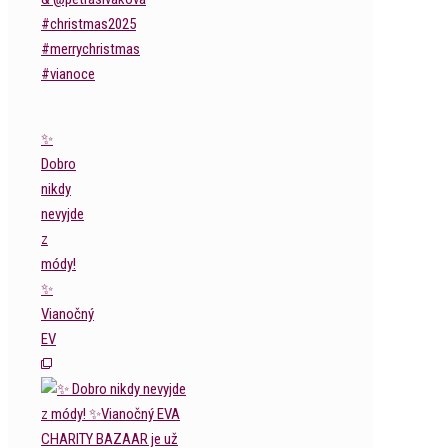
✨
Dobro
nikdy
nevyjde
z
módy!
✨
Vianočný
EV