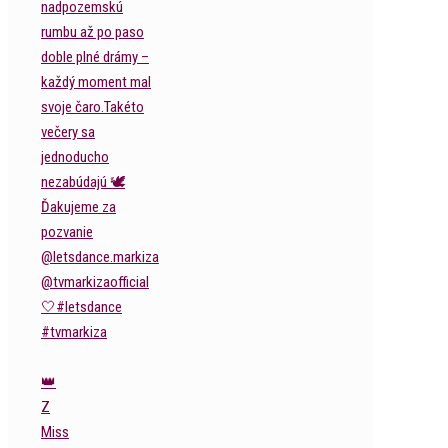
👑
Z
Miss