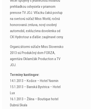
večer spojený s jedinečnou módnou
prehliadkou odvysiela v priamom
prenose TV JOJ. Víťazku čaká postup
na svetovú súťaž Miss World, ročná
honorovaná zmluva, nový osobný
automobil, exkluzívna dovolenka od
CK Hydrotour a ďalšie zaujímavé ceny.
Organizátormi súťaže Miss Slovensko
2013 sú Produkčný dom FORZA,
agentúra Oklamčák Production a TV
JOJ.
Termíny kastingov:
14.1.2013 – Košice – Hotel Yasmin
15.1.2013 – Banská Bystrica – Hotel
Lux
16.1.2013 – Žilina – Boutique hotel
Dubná Skala