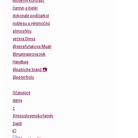
Očarujúce
dámy
z
#missslovenskofamily
žiarili