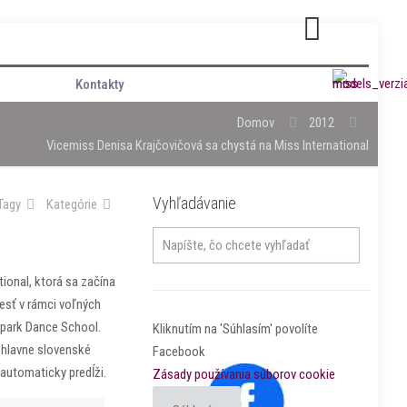
Kontakty
Domov
2012
Vicemiss Denisa Krajčovičová sa chystá na Miss International
Vyhľadávanie
Tagy
Kategórie
ional, ktorá sa začína
esť v rámci voľných
erpark Dance School.
Kliknutím na 'Súhlasím' povolíte
 hlavne slovenské
Facebook
 automaticky predĺži.
Zásady používania súborov cookie