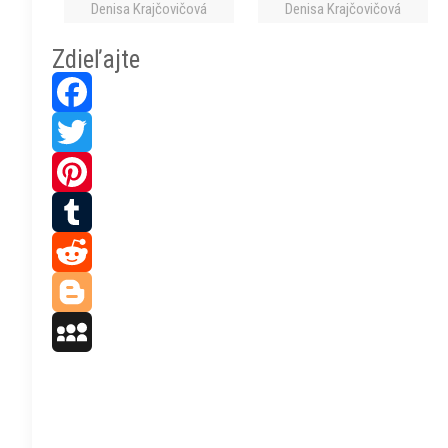
Denisa Krajčovičová
Denisa Krajčovičová
Zdieľajte
Facebook
Twitter
Pinterest
Tumblr
Reddit
Blogger
MySpace