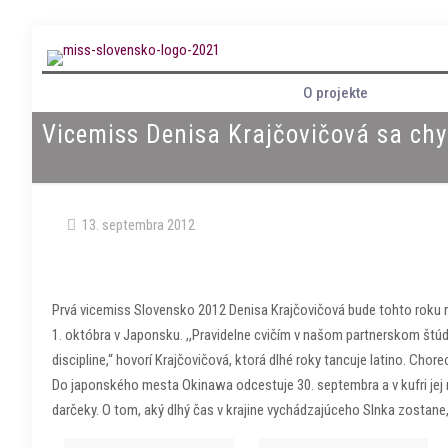
O projekte
Vicemiss Denisa Krajčovičová sa chy
13. septembra 2012
Prvá vicemiss Slovensko 2012 Denisa Krajčovičová bude tohto roku r
1. októbra v Japonsku. ,,Pravidelne cvičím v našom partnerskom štúd
discipline,“ hovorí Krajčovičová, ktorá dlhé roky tancuje latino. Chor
Do japonského mesta Okinawa odcestuje 30. septembra a v kufri jej
darčeky. O tom, aký dlhý čas v krajine vychádzajúceho Slnka zostane, 