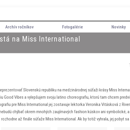
Archív ročníkov
Fotogalérie
Novinky
stá na Miss International
eprezentovať Slovenskú republiku na medzinárodnej súťaži krásy Miss Internat
iu Good Vibes a vylepšujem svoju latino choreografiu, ktorú tam chcem predvi
eografiu pre Miss International jej zostavuje lektorka Veronika Vitásková z Riv
 nebudú chýbať okrem mnohých zaujímavých fashion kúskov ani symbolické, a
rozhodne až finále súťaže Miss International. Ak by totiž vyhrala, jej pobyt sa