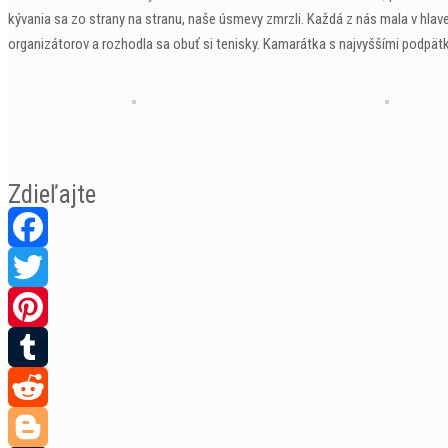
kývania sa zo strany na stranu, naše úsmevy zmrzli. Každá z nás mala v hla
organizátorov a rozhodla sa obuť si tenisky. Kamarátka s najvyššími podpät
Zdieľajte
Facebook
Twitter
Pinterest
Tumblr
Reddit