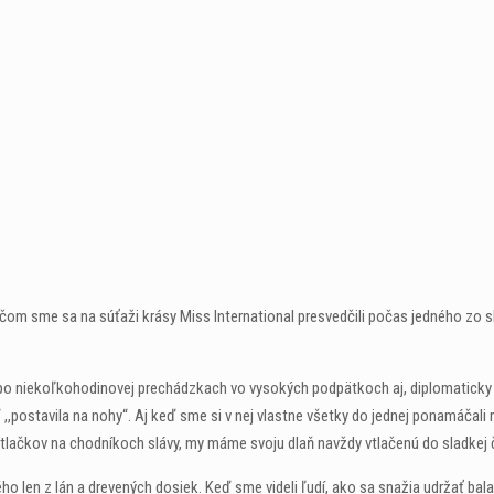
 čom sme sa na súťaži krásy Miss International presvedčili počas jedného zo s
 no po niekoľkohodinovej prechádzkach vo vysokých podpätkoch aj, diplomatic
postavila na nohy“. Aj keď sme si v nej vlastne všetky do jednej ponamáčali r
lačkov na chodníkoch slávy, my máme svoju dlaň navždy vtlačenú do sladkej 
 len z lán a drevených dosiek. Keď sme videli ľudí, ako sa snažia udržať bal