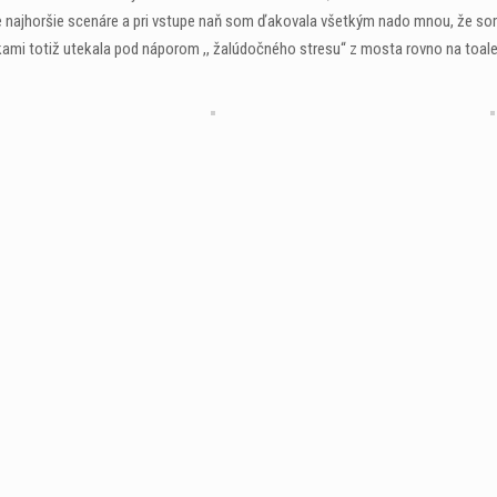
ve najhoršie scenáre a pri vstupe naň som ďakovala všetkým nado mnou, že so
kami totiž utekala pod náporom ,, žalúdočného stresu“ z mosta rovno na toale