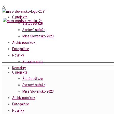
✕
O projekte
Štatút súťaže
Svetové súťaže
Miss Slovensko 2023
Archív ročníkov
Fotogalérie
Novinky
Sociálne siete
Kontakty
O projekte
Štatút súťaže
Svetové súťaže
Miss Slovensko 2023
Archív ročníkov
Fotogalérie
Novinky