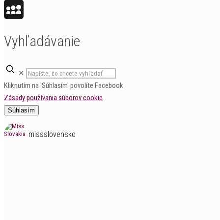
Blogger
MySpace
Vyhľadávanie
✕
Kliknutím na 'Súhlasím' povolíte Facebook
Zásady používania súborov cookie
Súhlasím
missslovensko