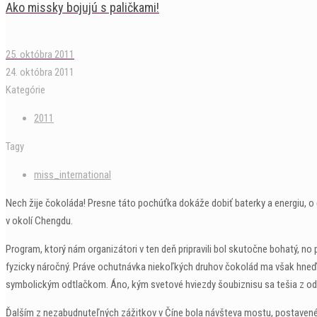
Ako missky bojujú s paličkami!
25. októbra 2011
24. októbra 2011
Kategórie
2011
Tagy
miss_international
Nech žije čokoláda! Presne táto pochúťka dokáže dobiť baterky a energiu, o
v okolí Chengdu.
Program, ktorý nám organizátori v ten deň pripravili bol skutočne bohatý,
fyzicky náročný. Práve ochutnávka niekoľkých druhov čokolád ma však hneď ,,
symbolickým odtlačkom. Áno, kým svetové hviezdy šoubiznisu sa tešia z odt
Ďalším z nezabudnuteľných zážitkov v Číne bola návšteva mostu, postaveného