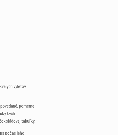
kvelých výletov
ky povedané, pomerne
uky kvôli
čokoládovej tabuľky.
ans počas jeho