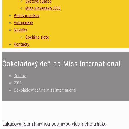
Svetové súťaže
Miss Slovensko 2023
Archív ročníkov
Fotogalérie
Novinky
Sociálne siete
Kontakty
Čokoládový deň na Miss International
Domov
2011
Čokoládový deň na Miss International
Lukáčová: Som hlavnou postavou vlastného trháku