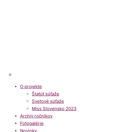
✕
O projekte
Štatút súťaže
Svetové súťaže
Miss Slovensko 2023
Archív ročníkov
Fotogalérie
Novinky
Sociálne siete
Kontakty
O projekte
Štatút súťaže
Svetové súťaže
Miss Slovensko 2023
Archív ročníkov
Fotogalérie