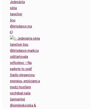
Jedenásta
séria
tanečnej
šou
@letsdance.ma