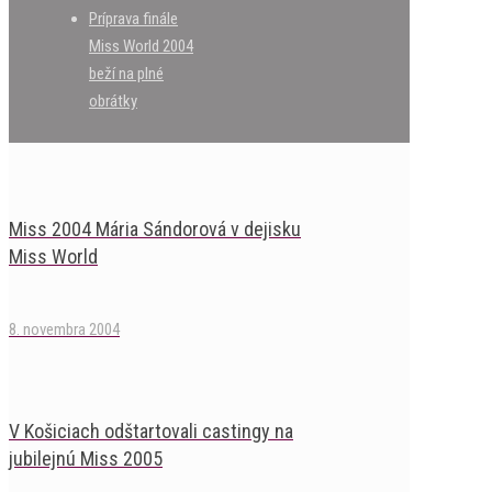
Príprava finále
Miss World 2004
beží na plné
obrátky
Miss 2004 Mária Sándorová v dejisku
Miss World
8. novembra 2004
V Košiciach odštartovali castingy na
jubilejnú Miss 2005