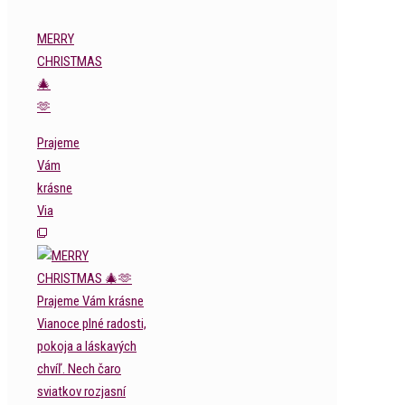
MERRY
CHRISTMAS
🎄
🫶
Prajeme
Vám
krásne
Via