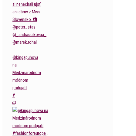
@kingapuhova
na
Medzinárodnom
módnom
podujatí
#