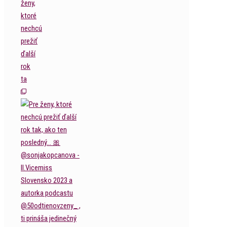
ženy,
ktoré
nechcú
prežiť
ďalší
rok
ta