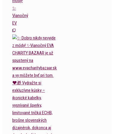
módy!
✨
Vianočný
EV