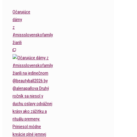
Očarujúce
dámy
z
#missslovenskofamily
žiarili