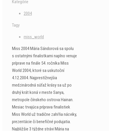
Kategórie
2004
Tagy
miss_world
Miss 2004 Mária Sándorová sa spolu
s ostatnými finalistkami naplno venuje
príprave na finále 54. ročníka Miss
World 2004, ktoré sa uskutoční
4.12.2004. Najprestížnejšia
medzinárodná súťaž krásy sa už po
druhý krát koná v meste Sanya,
metropole čínskeho ostrova Hainan.
Mesiac trvajúca príprava finalistiek
Miss World už tradične zahŕňa nácviky,
prezentácie či benefičné podujatia.
Najbližšie 3 týždne strávi Mária na