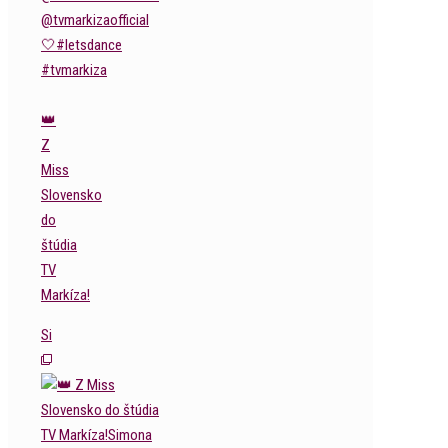
👑
Z
Miss
Slovensko
do
štúdia
TV
Markíza!
Si