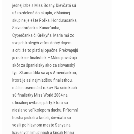
jednej izbe s Miss Bosny. Dievčatá sú
už rozdelené do skupín, v Máriinej
skupine je ešte Poľka, Hondurasanka,
Salvadorčanka, Kanaďanka,
Cyperčanka či Grékyňa. Mária má zo
svojich kolegýň veľmi dobrý dojem
a cíti, že to platí aj opačne. Prekvapujú
ju reakcie finalistiek – Máriu považujú
skôr za španielsky ako za slovanský
typ. Skamarátila sa aj s Američankou,
ktorá je asi najmladšou finalistkou,
má len osemnásť rokov. Na snímkach
sú finalistky Miss World 2004 na
oficiálnej uvítacej párty, ktorá sa
niesla vo veľlkolepom duchu. Prítomní
hostia pískali a kričali, dievčatá sa
vozili po hlavnom meste Sanya na
luxusných limuzínach a kricali Nihau