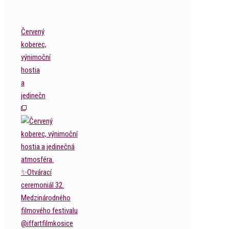
Červený
koberec,
výnimoční
hostia
a
jedinečn