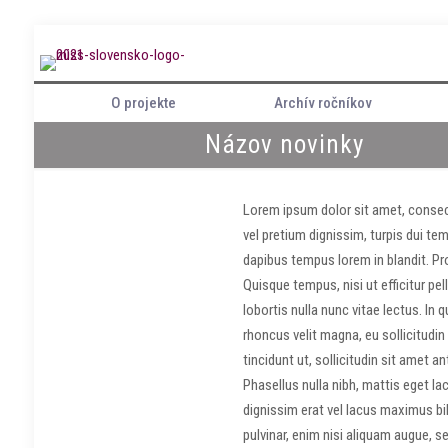
O projekte
Archív ročníkov
Názov novinky
Lorem ipsum dolor sit amet, consect
vel pretium dignissim, turpis dui tem
dapibus tempus lorem in blandit. Pro
Quisque tempus, nisi ut efficitur pel
lobortis nulla nunc vitae lectus. In 
rhoncus velit magna, eu sollicitudin
tincidunt ut, sollicitudin sit amet a
Phasellus nulla nibh, mattis eget la
dignissim erat vel lacus maximus bi
pulvinar, enim nisi aliquam augue, s