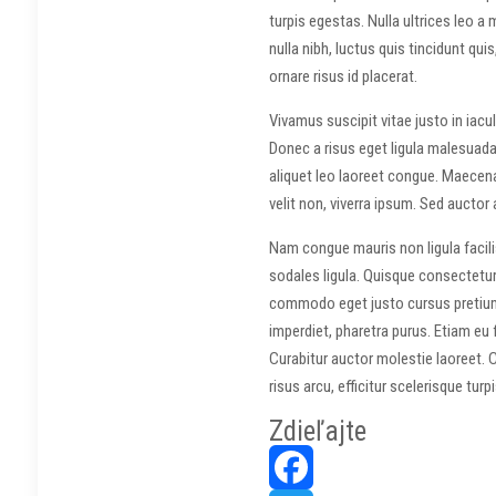
turpis egestas. Nulla ultrices leo a 
nulla nibh, luctus quis tincidunt qu
ornare risus id placerat.
Vivamus suscipit vitae justo in iacu
Donec a risus eget ligula malesuada
aliquet leo laoreet congue. Maecenas 
velit non, viverra ipsum. Sed auct
Nam congue mauris non ligula facilis
sodales ligula. Quisque consectetur 
commodo eget justo cursus pretium. 
imperdiet, pharetra purus. Etiam eu f
Curabitur auctor molestie laoreet. C
risus arcu, efficitur scelerisque turp
Zdieľajte