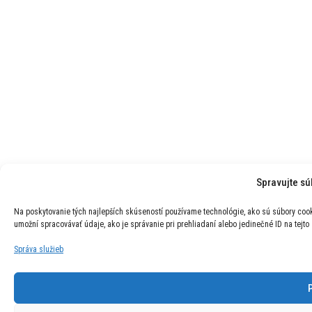
Spravujte sú
Na poskytovanie tých najlepších skúseností používame technológie, ako sú súbory cook
umožní spracovávať údaje, ako je správanie pri prehliadaní alebo jedinečné ID na tejto
Správa služieb
P