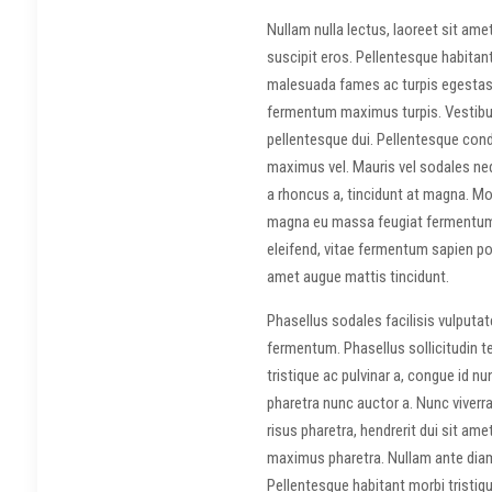
Nullam nulla lectus, laoreet sit am
suscipit eros. Pellentesque habitan
malesuada fames ac turpis egestas. 
fermentum maximus turpis. Vestibu
pellentesque dui. Pellentesque con
maximus vel. Mauris vel sodales neque
a rhoncus a, tincidunt at magna. M
magna eu massa feugiat fermentum.
eleifend, vitae fermentum sapien po
amet augue mattis tincidunt.
Phasellus sodales facilisis vulputat
fermentum. Phasellus sollicitudin te
tristique ac pulvinar a, congue id
pharetra nunc auctor a. Nunc viverr
risus pharetra, hendrerit dui sit ame
maximus pharetra. Nullam ante diam, 
Pellentesque habitant morbi tristi