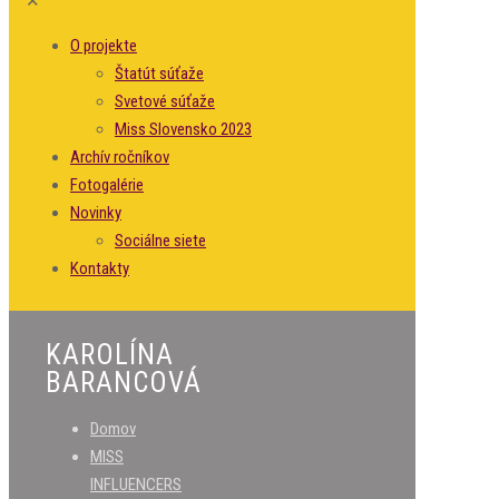
✕
O projekte
Štatút súťaže
Svetové súťaže
Miss Slovensko 2023
Archív ročníkov
Fotogalérie
Novinky
Sociálne siete
Kontakty
KAROLÍNA
BARANCOVÁ
Domov
MISS
INFLUENCERS