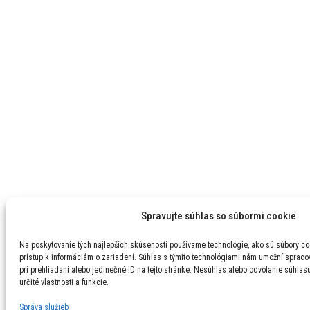
Spravujte súhlas so súbormi cookie
Na poskytovanie tých najlepších skúseností používame technológie, ako sú súbory co
prístup k informáciám o zariadení. Súhlas s týmito technológiami nám umožní spracov
pri prehliadaní alebo jedinečné ID na tejto stránke. Nesúhlas alebo odvolanie súhlas
určité vlastnosti a funkcie.
Správa služieb