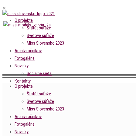
✕
O projekte
Štatút súťaže
Svetové súťaže
Miss Slovensko 2023
Archív ročníkov
Fotogalérie
Novinky
Sociálne siete
Kontakty
O projekte
Štatút súťaže
Svetové súťaže
Miss Slovensko 2023
Archív ročníkov
Fotogalérie
Novinky