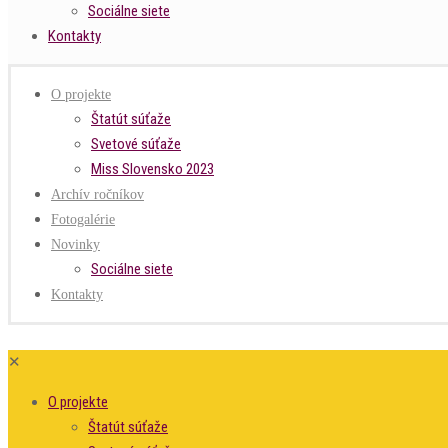
Sociálne siete
Kontakty
O projekte
Štatút súťaže
Svetové súťaže
Miss Slovensko 2023
Archív ročníkov
Fotogalérie
Novinky
Sociálne siete
Kontakty
✕
O projekte
Štatút súťaže