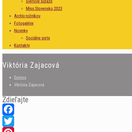
Svetové súťaže
Miss Slovensko 2023
Archív ročníkov
Fotogalérie
Novinky
Sociálne siete
Kontakty
Viktória Zajacová
Domov
Viktória Zajacová
Zdieľajte
Facebook