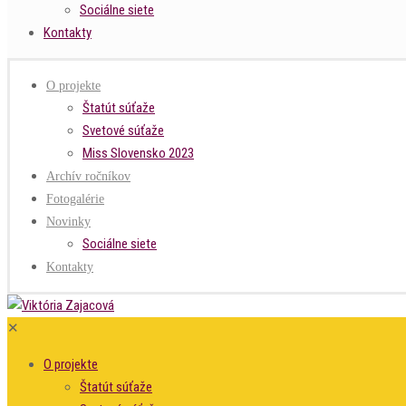
Sociálne siete
Kontakty
O projekte
Štatút súťaže
Svetové súťaže
Miss Slovensko 2023
Archív ročníkov
Fotogalérie
Novinky
Sociálne siete
Kontakty
✕
O projekte
Štatút súťaže